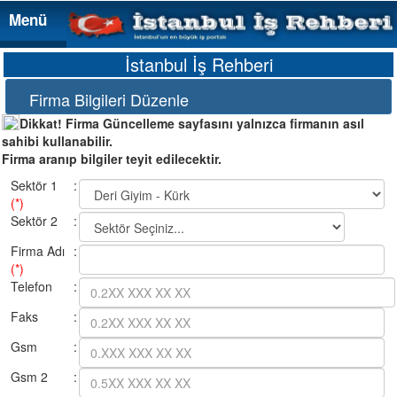
Menü
Menü
İstanbul İş Rehberi
Firma Bilgileri Düzenle
Dikkat! Firma Güncelleme sayfasını yalnızca firmanın asıl
sahibi kullanabilir.
Firma aranıp bilgiler teyit edilecektir.
Sektör 1
:
(*)
Sektör 2
:
Firma Adı
:
(*)
Telefon
:
Faks
:
Gsm
:
Gsm 2
: