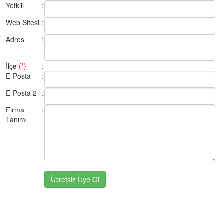
Yetkili
:
Web Sitesi
:
Adres
:
İlçe
(*)
:
E-Posta
:
E-Posta 2
:
Firma
:
Tanımı