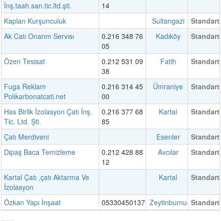
İnş.taah.san.tic.ltd.şti.
14
Kaplan Kurşunculuk
Sultangazi
Standart
Ak Catı Onarım Servısı
0.216 348 76
Kadıköy
Standart
05
Özen Tesisat
0.212 531 09
Fatih
Standart
38
Fuga Reklam
0.216 314 45
Ümraniye
Standart
Polıkarbonatcati.net
00
Has Birlik İzolasyon Çatı İnş.
0.216 377 68
Kartal
Standart
Tic. Ltd. Şti.
85
Çatı Merdiveni
Esenler
Standart
Dipaş Baca Temizleme
0.212 428 88
Avcılar
Standart
12
Kartal Çatı ,çatı Aktarma Ve
Kartal
Standart
İzolasyon
Özkan Yapı İnşaat
05330450137
Zeytinburnu
Standart