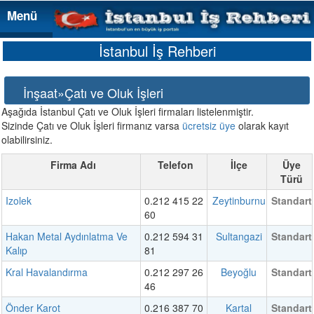
Menü
Menü
İstanbul İş Rehberi
İnşaat»Çatı ve Oluk İşleri
Aşağıda İstanbul Çatı ve Oluk İşleri firmaları listelenmiştir.
Sizinde Çatı ve Oluk İşleri firmanız varsa
ücretsiz üye
olarak kayıt
olabilirsiniz.
Firma Adı
Telefon
İlçe
Üye
Türü
Izolek
0.212 415 22
Zeytinburnu
Standart
60
Hakan Metal Aydınlatma Ve
0.212 594 31
Sultangazi
Standart
Kalıp
81
Kral Havalandırma
0.212 297 26
Beyoğlu
Standart
46
Önder Karot
0.216 387 70
Kartal
Standart