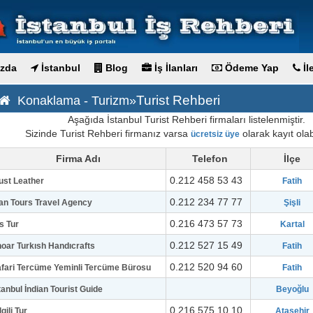
zda
İstanbul
Blog
İş İlanları
Ödeme Yap
İl
Turist Rehberi
Konaklama - Turizm»
Aşağıda İstanbul Turist Rehberi firmaları listelenmiştir.
Sizinde Turist Rehberi firmanız varsa
olarak kayıt olabi
ücretsiz üye
Firma Adı
Telefon
İlçe
0.212 458 53 43
ust Leather
Fatih
0.212 234 77 77
an Tours Travel Agency
Şişli
0.216 473 57 73
s Tur
Kartal
0.212 527 15 49
oar Turkısh Handıcrafts
Fatih
0.212 520 94 60
fari Tercüme Yeminli Tercüme Bürosu
Fatih
tanbul İndian Tourist Guide
Beyoğlu
0.216 575 10 10
lgili Tur
Ataşehir