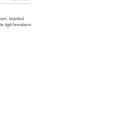
beri, İstanbul
e ilgili firmaların