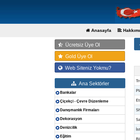
Anasayfa
Hakkımı
Ücretsiz Üye Ol
Gold Üye Ol
Web Siteniz Yokmu?
Tr
Ana Sektörler
Pl
Bankalar
Et
Çiçekçi - Çevre Düzenleme
Danışmanlık Firmaları
Sh
Dekorasyon
Sa
Denizcilik
İs
Eğitim
Bi