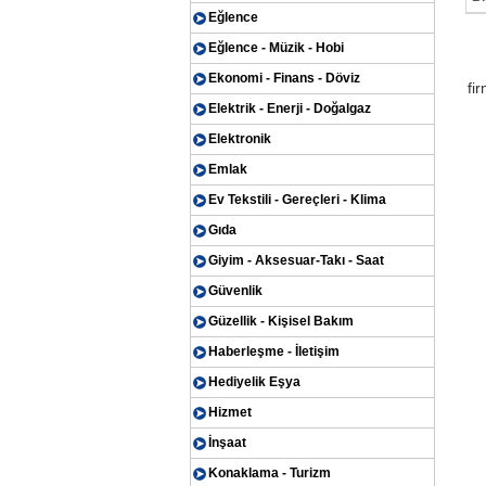
Eğlence
Eğlence - Müzik - Hobi
Ekonomi - Finans - Döviz
fir
Elektrik - Enerji - Doğalgaz
Elektronik
Emlak
Ev Tekstili - Gereçleri - Klima
Gıda
Giyim - Aksesuar-Takı - Saat
Güvenlik
Güzellik - Kişisel Bakım
Haberleşme - İletişim
Hediyelik Eşya
Hizmet
İnşaat
Konaklama - Turizm