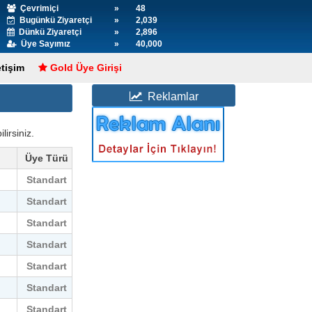
Çevrimiçi
»
48
Bugünkü Ziyaretçi
»
2,039
Dünkü Ziyaretçi
»
2,896
Üye Sayımız
»
40,000
etişim
Gold Üye Girişi
Reklamlar
lirsiniz.
Üye Türü
Standart
Standart
Standart
Standart
Standart
Standart
Standart