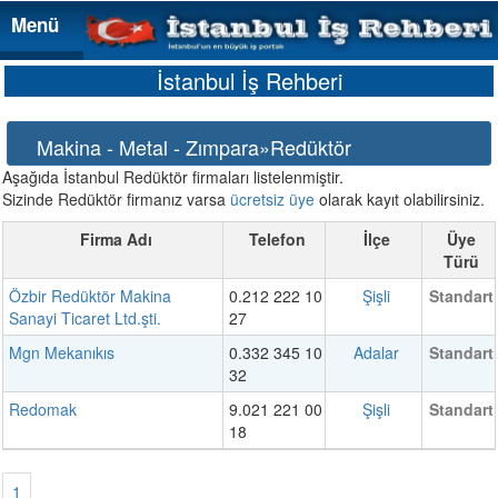
Menü
Menü
İstanbul İş Rehberi
Makina - Metal - Zımpara»Redüktör
Aşağıda İstanbul Redüktör firmaları listelenmiştir.
Sizinde Redüktör firmanız varsa
ücretsiz üye
olarak kayıt olabilirsiniz.
Firma Adı
Telefon
İlçe
Üye
Türü
Özbir Redüktör Makina
0.212 222 10
Şişli
Standart
Sanayi Ticaret Ltd.şti.
27
Mgn Mekanıkıs
0.332 345 10
Adalar
Standart
32
Redomak
9.021 221 00
Şişli
Standart
18
1