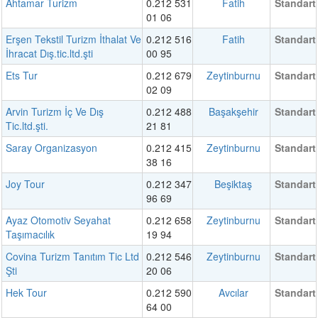
Ahtamar Turizm
0.212 531
Fatih
Standart
01 06
Erşen Tekstil Turizm İthalat Ve
0.212 516
Fatih
Standart
İhracat Dış.tic.ltd.şti
00 95
Ets Tur
0.212 679
Zeytinburnu
Standart
02 09
Arvin Turizm İç Ve Dış
0.212 488
Başakşehir
Standart
Tic.ltd.şti.
21 81
Saray Organizasyon
0.212 415
Zeytinburnu
Standart
38 16
Joy Tour
0.212 347
Beşiktaş
Standart
96 69
Ayaz Otomotiv Seyahat
0.212 658
Zeytinburnu
Standart
Taşımacılık
19 94
Covina Turizm Tanıtım Tic Ltd
0.212 546
Zeytinburnu
Standart
Şti
20 06
Hek Tour
0.212 590
Avcılar
Standart
64 00