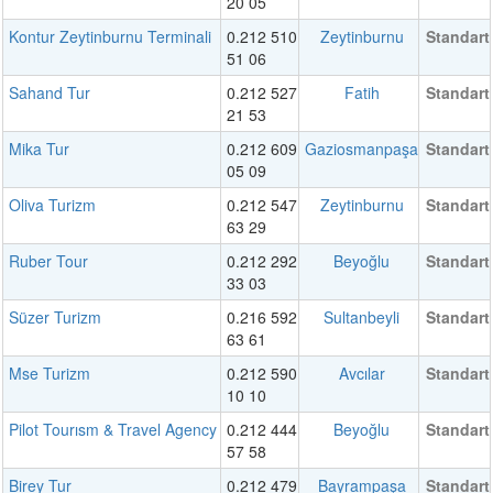
20 05
Kontur Zeytinburnu Terminali
0.212 510
Zeytinburnu
Standart
51 06
Sahand Tur
0.212 527
Fatih
Standart
21 53
Mika Tur
0.212 609
Gaziosmanpaşa
Standart
05 09
Oliva Turizm
0.212 547
Zeytinburnu
Standart
63 29
Ruber Tour
0.212 292
Beyoğlu
Standart
33 03
Süzer Turizm
0.216 592
Sultanbeyli
Standart
63 61
Mse Turizm
0.212 590
Avcılar
Standart
10 10
Pilot Tourısm & Travel Agency
0.212 444
Beyoğlu
Standart
57 58
Birey Tur
0.212 479
Bayrampaşa
Standart