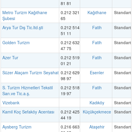
81 81
Metro Turizm Kağıthane
0.212 321
Kağıthane
Standart
Şubesi
65
Arya Tur Dış Tic.ltd.şti
0.212 514
Fatih
Standart
51 11
Golden Turizm
0.212 632
Fatih
Standart
47 75
Azer Tur
0.212 519
Fatih
Standart
01 21
Süzer Alaçam Turizm Seyahat
0.212 629
Esenler
Standart
98 97
S. Turizm Hizmetleri Tekstil
0.212 518
Fatih
Standart
San.ve Tic.a.ş.
19 97
Vizebank
Kadıköy
Standart
Kamil Koç Sefaköy Acentası
0.212 425
Küçükçekmece
Standart
44 19
Aysberg Turizm
0.216 663
Ataşehir
Standart