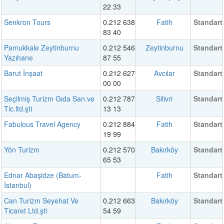
22 33
Senkron Tours
0.212 638
Fatih
Standart
83 40
Pamukkale Zeytinburnu
0.212 546
Zeytinburnu
Standart
Yazıhane
87 55
Barut İnşaat
0.212 627
Avcılar
Standart
00 00
Seçilmiş Turizm Gıda San.ve
0.212 787
Silivri
Standart
Tic.ltd.şti
13 13
Fabulous Travel Agency
0.212 884
Fatih
Standart
19 99
Yön Turizm
0.212 570
Bakırköy
Standart
65 53
Ednar Abaşidze (Batum-
Fatih
Standart
İstanbul)
Can Turizm Seyehat Ve
0.212 663
Bakırköy
Standart
Ticaret Ltd.şti
54 59