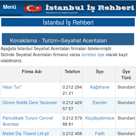
Menü
Menü
İstanbul İş Rehberi
Konaklama - Turizm»Seyahat Acentaları
Aşağıda İstanbul Seyahat Acentaları firmaları listelenmiştir.
Sizinde Seyahat Acentaları firmanız varsa
ücretsiz üye
olarak kayıt
olabilirsiniz.
Firma Adı
Telefon
İlçe
Üye
Türü
Hisar Tur*
0.212 294
Kağıthane
Standart
21 21
Güven Keklik Dere Yazanesi
0.212 429
Esenler
Standart
57 57
Pamukkale Turizm Cennet
0.212 579
Küçükçekmece
Standart
Acentası
88 81
Matiat Dış Ticaret Ltd.şti
0.212 458
Fatih
Standart