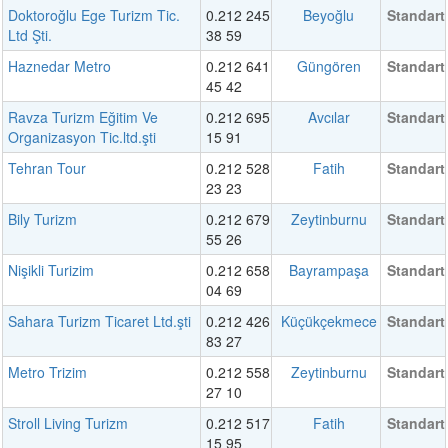
Doktoroğlu Ege Turizm Tic.
0.212 245
Beyoğlu
Standart
Ltd Şti.
38 59
Haznedar Metro
0.212 641
Güngören
Standart
45 42
Ravza Turizm Eğitim Ve
0.212 695
Avcılar
Standart
Organizasyon Tic.ltd.şti
15 91
Tehran Tour
0.212 528
Fatih
Standart
23 23
Bily Turizm
0.212 679
Zeytinburnu
Standart
55 26
Nişikli Turizim
0.212 658
Bayrampaşa
Standart
04 69
Sahara Turizm Ticaret Ltd.şti
0.212 426
Küçükçekmece
Standart
83 27
Metro Trizim
0.212 558
Zeytinburnu
Standart
27 10
Stroll Living Turizm
0.212 517
Fatih
Standart
15 95