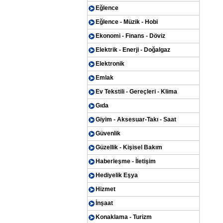
Eğlence
Eğlence - Müzik - Hobi
Ekonomi - Finans - Döviz
Elektrik - Enerji - Doğalgaz
Elektronik
Emlak
Ev Tekstili - Gereçleri - Klima
Gıda
Giyim - Aksesuar-Takı - Saat
Güvenlik
Güzellik - Kişisel Bakım
Haberleşme - İletişim
Hediyelik Eşya
Hizmet
İnşaat
Konaklama - Turizm