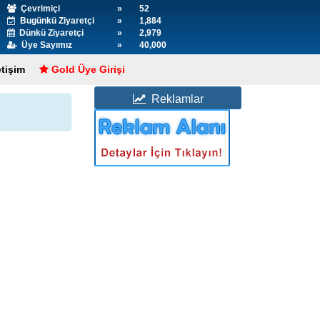
Çevrimiçi
»
52
Bugünkü Ziyaretçi
»
1,884
Dünkü Ziyaretçi
»
2,979
Üye Sayımız
»
40,000
etişim
Gold Üye Girişi
Reklamlar