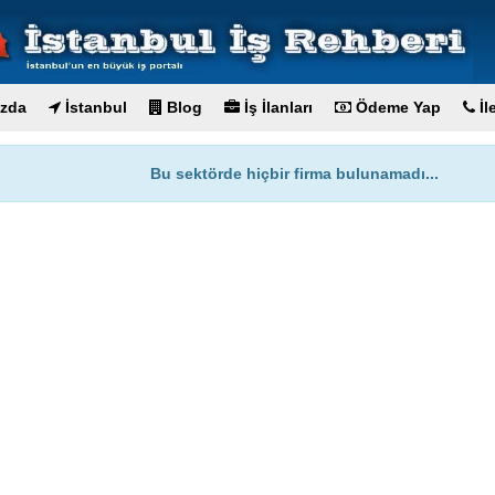
zda
İstanbul
Blog
İş İlanları
Ödeme Yap
İl
Bu sektörde hiçbir firma bulunamadı...