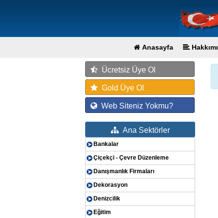
Anasayfa
Hakkımı
Ücretsiz Üye Ol
Gold Üye Ol
Web Siteniz Yokmu?
Ana Sektörler
Bankalar
Çiçekçi - Çevre Düzenleme
Danışmanlık Firmaları
Dekorasyon
Denizcilik
Eğitim