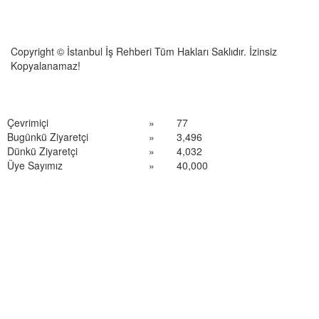
Copyright © İstanbul İş Rehberi Tüm Hakları Saklıdır. İzinsiz
Kopyalanamaz!
Çevrimiçi
»
77
Bugünkü Ziyaretçi
»
3,496
Dünkü Ziyaretçi
»
4,032
Üye Sayımız
»
40,000