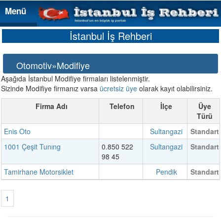
Menü
Menü
İstanbul İş Rehberi
Otomotiv»Modifiye
Aşağıda İstanbul Modifiye firmaları listelenmiştir.
Sizinde Modifiye firmanız varsa
ücretsiz üye
olarak kayıt olabilirsiniz.
Firma Adı
Telefon
İlçe
Üye
Türü
Enis Oto
Sultangazi
Standart
1001 Çeşit Tunıng
0.850 522
Sultangazi
Standart
98 45
Tamirhane Motorsiklet
Pendik
Standart
1