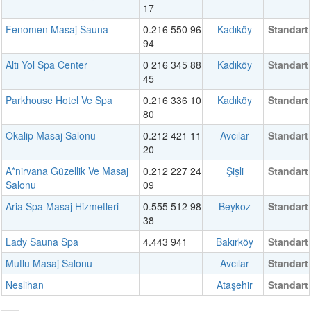
17
Fenomen Masaj Sauna
0.216 550 96
Kadıköy
Standart
94
Altı Yol Spa Center
0 216 345 88
Kadıköy
Standart
45
Parkhouse Hotel Ve Spa
0.216 336 10
Kadıköy
Standart
80
Okalip Masaj Salonu
0.212 421 11
Avcılar
Standart
20
A*nirvana Güzellik Ve Masaj
0.212 227 24
Şişli
Standart
Salonu
09
Aria Spa Masaj Hizmetleri
0.555 512 98
Beykoz
Standart
38
Lady Sauna Spa
4.443 941
Bakırköy
Standart
Mutlu Masaj Salonu
Avcılar
Standart
Neslihan
Ataşehir
Standart