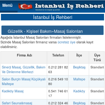
Menü
Menü
İstanbul İş Rehberi
Güzellik - Kişisel Bakım»Masaj Salonları
Aşağıda İstanbul Masaj Salonları firmaları listelenmiştir.
Sizinde Masaj Salonları firmanız varsa
ücretsiz üye
olarak kayıt
olabilirsiniz.
Firma Adı
Telefon
İlçe
Üye
Türü
Sinerji Masaj, Güzellik, Bakım
0.212 281 82
Beşiktaş
Standart
Ve Dinlenme Merkezi
63
Salon Burçin Masaj Küçükyalı
0.216 549 10
Maltepe
Standart
Maltepe
80
Kadıköy Masaj
0.541 746 61
Kadıköy
Standart
17
Safari Sauna&masaj
0.212 324 46
Beşiktaş
Standart