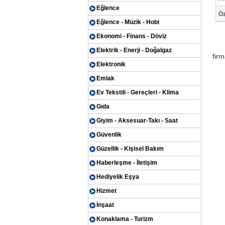
Eğlence
Öz
Eğlence - Müzik - Hobi
Ekonomi - Finans - Döviz
Elektrik - Enerji - Doğalgaz
firm
Elektronik
Emlak
Ev Tekstili - Gereçleri - Klima
Gıda
Giyim - Aksesuar-Takı - Saat
Güvenlik
Güzellik - Kişisel Bakım
Haberleşme - İletişim
Hediyelik Eşya
Hizmet
İnşaat
Konaklama - Turizm