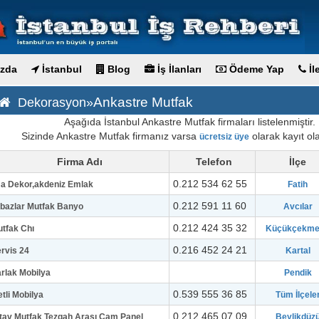
zda
İstanbul
Blog
İş İlanları
Ödeme Yap
İl
Ankastre Mutfak
Dekorasyon»
Aşağıda İstanbul Ankastre Mutfak firmaları listelenmiştir.
Sizinde Ankastre Mutfak firmanız varsa
olarak kayıt olab
ücretsiz üye
Firma Adı
Telefon
İlçe
0.212 534 62 55
a Dekor,akdeniz Emlak
Fatih
0.212 591 11 60
bazlar Mutfak Banyo
Avcılar
0.212 424 35 32
tfak Chı
Küçükçekm
0.216 452 24 21
rvis 24
Kartal
rlak Mobilya
Pendik
0.539 555 36 85
tli Mobilya
Tüm İlçele
0.212 465 07 09
tav Mutfak Tezgah Arası Cam Panel
Beylikdüz