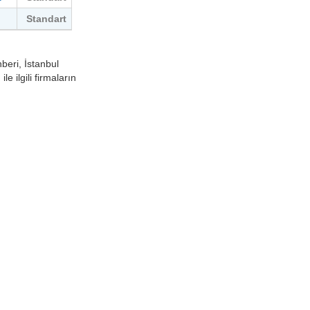
Standart
beri, İstanbul
le ilgili firmaların