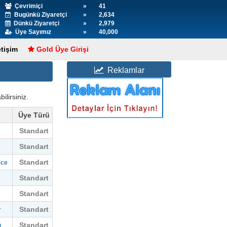
Çevrimiçi
»
41
Bugünkü Ziyaretçi
»
2,634
Dünkü Ziyaretçi
»
2,979
Üye Sayımız
»
40,000
etişim
Gold Üye Girişi
Reklamlar
ilirsiniz.
Üye Türü
Standart
Standart
Standart
ece
Standart
Standart
Standart
r
Standart
ü