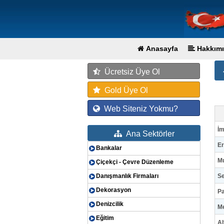
Anasayfa
Hakkımı
Ücretsiz Üye Ol
Gold Üye Ol
Web Siteniz Yokmu?
İm
Ana Sektörler
Er
Bankalar
Mu
Çiçekçi - Çevre Düzenleme
Danışmanlık Firmaları
Se
Dekorasyon
Pa
Denizcilik
Me
Eğitim
Al