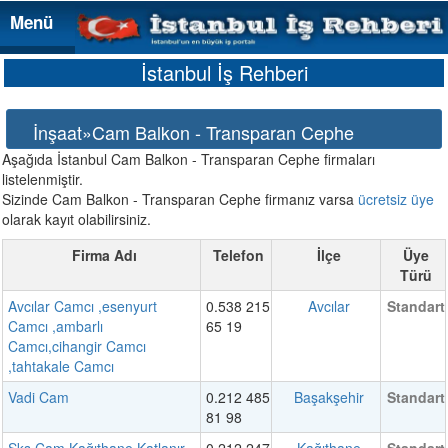
Menü
Menü
İstanbul İş Rehberi
İnşaat»Cam Balkon - Transparan Cephe
Aşağıda İstanbul Cam Balkon - Transparan Cephe firmaları
listelenmiştir.
Sizinde Cam Balkon - Transparan Cephe firmanız varsa
ücretsiz üye
olarak kayıt olabilirsiniz.
Firma Adı
Telefon
İlçe
Üye
Türü
Avcılar Camcı ,esenyurt
0.538 215
Avcılar
Standart
Camcı ,ambarlı
65 19
Camcı,cihangir Camcı
,tahtakale Camcı
Vadi Cam
0.212 485
Başakşehir
Standart
81 98