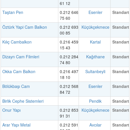
61 12
Taştan Pen
0.212 646
Esenler
Standart
75 60
Öztürk Yapi Cam Balkon
0.212 693
Küçükçekmece
Standart
00 85
Kılıç Cambalkon
0.216 459
Kartal
Standart
15 43
Dizayn Cam Filmleri
0.212 284
Kağıthane
Standart
74 80
Okka Cam Balkon
0.216 497
Sultanbeyli
Standart
18 10
Bölükbaşı Cam
0.212 568
Esenler
Standart
84 72
Birlik Cephe Sistemleri
Pendik
Standart
Onur Yapı
0.212 853
Küçükçekmece
Standart
91 31
Arar Yapı Metal
0.212 591
Avcılar
Standart