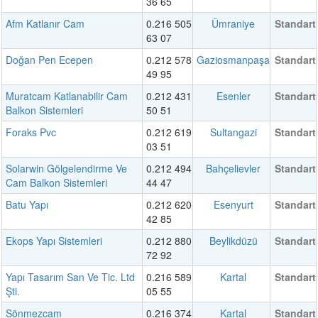
36 65
Afm Katlanır Cam
0.216 505
Ümraniye
Standart
63 07
Doğan Pen Ecepen
0.212 578
Gaziosmanpaşa
Standart
49 95
Muratcam Katlanabilir Cam
0.212 431
Esenler
Standart
Balkon Sistemleri
50 51
Foraks Pvc
0.212 619
Sultangazi
Standart
03 51
Solarwin Gölgelendirme Ve
0.212 494
Bahçelievler
Standart
Cam Balkon Sistemleri
44 47
Batu Yapı
0.212 620
Esenyurt
Standart
42 85
Ekops Yapı Sistemleri
0.212 880
Beylikdüzü
Standart
72 92
Yapı Tasarım San Ve Tic. Ltd
0.216 589
Kartal
Standart
Şti.
05 55
Sönmezcam
0.216 374
Kartal
Standart