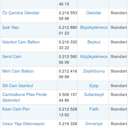
46 15
Öz Çamlıca Üsküdar
0.216 553
Üsküdar
Standart
59 98
İpek Yapı
0.212 880
Büyükçekmece
Standart
01 23
İstanbul Cam Balkon
0.216 332
Beykoz
Standart
33 22
Serol Cam
0.212 580
Küçükçekmece
Standart
56 99
Mert Cam Balkon
0.212 416
Zeytinburnu
Standart
99 88
Stil Cam İstanbul
Eyüp
Standart
Cambalkone Plise Perde
0.506 157
Sultanbeyli
Standart
Sistemleri
44 86
Kaan Cam Pen
0.212 528
Fatih
Standart
13 62
Cesur Yapı Dekorasyon
0.216 328
Ümraniye
Standart