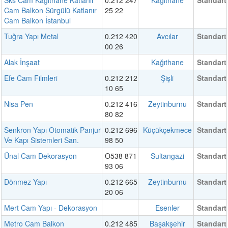
Sks Cam Kağıthane Katlanır
0.212 247
Kağıthane
Standart
Cam Balkon Sürgülü Katlanır
25 22
Cam Balkon İstanbul
Tuğra Yapı Metal
0.212 420
Avcılar
Standart
00 26
Alak İnşaat
Kağıthane
Standart
Efe Cam Filmleri
0.212 212
Şişli
Standart
10 65
Nisa Pen
0.212 416
Zeytinburnu
Standart
80 82
Senkron Yapı Otomatik Panjur
0.212 696
Küçükçekmece
Standart
Ve Kapı Sistemleri San.
98 50
Ünal Cam Dekorasyon
O538 871
Sultangazi
Standart
93 06
Dönmez Yapı
0.212 665
Zeytinburnu
Standart
20 06
Mert Cam Yapı - Dekorasyon
Esenler
Standart
Metro Cam Balkon
0.212 485
Başakşehir
Standart