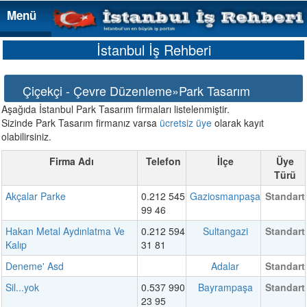
Menü
Menü
İstanbul İş Rehberi
Çiçekçi - Çevre Düzenleme»Park Tasarım
Aşağıda İstanbul Park Tasarım firmaları listelenmiştir.
Sizinde Park Tasarım firmanız varsa
ücretsiz üye
olarak kayıt
olabilirsiniz.
Firma Adı
Telefon
İlçe
Üye
Türü
Akçalar Parke
0.212 545
Gaziosmanpaşa
Standart
99 46
Hakan Metal Aydınlatma Ve
0.212 594
Sultangazi
Standart
Kalıp
31 81
Deneme' Asd
Adalar
Standart
Sil...yok
0.537 990
Bayrampaşa
Standart
23 95