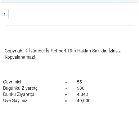
1
Copyright © İstanbul İş Rehberi Tüm Hakları Saklıdır. İzinsiz
Kopyalanamaz!
Çevrimiçi
»
55
Bugünkü Ziyaretçi
»
986
Dünkü Ziyaretçi
»
4,342
Üye Sayımız
»
40,000