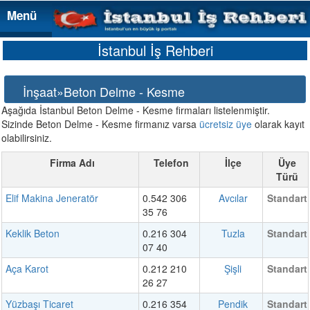
Menü
Menü
İstanbul İş Rehberi
İnşaat»Beton Delme - Kesme
Aşağıda İstanbul Beton Delme - Kesme firmaları listelenmiştir.
Sizinde Beton Delme - Kesme firmanız varsa
ücretsiz üye
olarak kayıt
olabilirsiniz.
Firma Adı
Telefon
İlçe
Üye
Türü
Elif Makina Jeneratör
0.542 306
Avcılar
Standart
35 76
Keklik Beton
0.216 304
Tuzla
Standart
07 40
Aça Karot
0.212 210
Şişli
Standart
26 27
Yüzbaşı Ticaret
0.216 354
Pendik
Standart