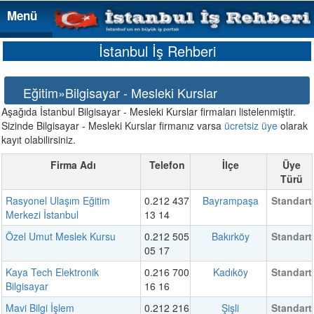
Menü
Menü
İstanbul İş Rehberi
Eğitim»Bilgisayar - Mesleki Kurslar
Aşağıda İstanbul Bilgisayar - Mesleki Kurslar firmaları listelenmiştir.
Sizinde Bilgisayar - Mesleki Kurslar firmanız varsa
ücretsiz üye
olarak
kayıt olabilirsiniz.
Firma Adı
Telefon
İlçe
Üye
Türü
Rasyonel Ulaşım Eğitim
0.212 437
Bayrampaşa
Standart
Merkezi İstanbul
13 14
Özel Umut Meslek Kursu
0.212 505
Bakırköy
Standart
05 17
Kaya Tech Elektronik
0.216 700
Kadıköy
Standart
Bilgisayar
16 16
Mavi Bilgi İşlem
0.212 216
Şişli
Standart