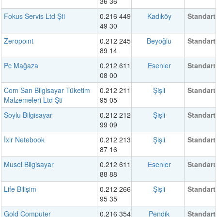
36 36
Fokus Servis Ltd Şti
0.216 449
Kadıköy
Standart
49 30
Zeropoınt
0.212 245
Beyoğlu
Standart
89 14
Pc Mağaza
0.212 611
Esenler
Standart
08 00
Com San Bilgisayar Tüketim
0.212 211
Şişli
Standart
Malzemeleri Ltd Şti
95 05
Soylu Bilgisayar
0.212 212
Şişli
Standart
99 09
İxir Netebook
0.212 213
Şişli
Standart
87 16
Musel Bilgisayar
0.212 611
Esenler
Standart
88 88
Life Bilişim
0.212 266
Şişli
Standart
95 35
Gold Computer
0.216 354
Pendik
Standart