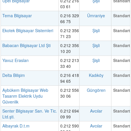
Upel Bilgisayar
0.212 216
Şişli
Standart
03 61
Tema Bilgisayar
0.216 329
Ümraniye
Standart
66 75
Ekotek Bilgisayar Sistemleri
0.212 356
Şişli
Standart
71 23
Babacan Bilgisayar Ltd Şti
0.212 356
Şişli
Standart
10 20
Yavuz Eraslan
0.212 213
Şişli
Standart
33 40
Delta Bilişim
0.216 418
Kadıköy
Standart
94 65
Aybükem Bilgisayar Web
0.212 556
Güngören
Standart
Tasarım Elektrik Uydu
30 06
Güvenlik
Senter Bilgisayar San. Ve Tic.
0.212 694
Avcılar
Standart
Ltd.şti.
09 99
Albayrak D.t.m
0.212 590
Avcılar
Standart