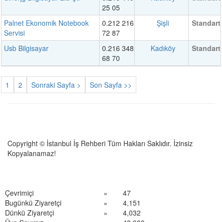
25 05
Palnet Ekonomik Notebook
0.212 216
Şişli
Standart
Servisi
72 87
Usb Bilgisayar
0.216 348
Kadıköy
Standart
68 70
1
2
Sonraki Sayfa >
Son Sayfa >>
Copyright © İstanbul İş Rehberi Tüm Hakları Saklıdır. İzinsiz
Kopyalanamaz!
Çevrimiçi
»
47
Bugünkü Ziyaretçi
»
4,151
Dünkü Ziyaretçi
»
4,032