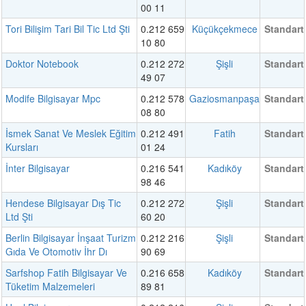
00 11
Tori Bilişim Tari Bil Tic Ltd Şti
0.212 659
Küçükçekmece
Standart
10 80
Doktor Notebook
0.212 272
Şişli
Standart
49 07
Modife Bilgisayar Mpc
0.212 578
Gaziosmanpaşa
Standart
08 80
İsmek Sanat Ve Meslek Eğitim
0.212 491
Fatih
Standart
Kursları
01 24
İnter Bilgisayar
0.216 541
Kadıköy
Standart
98 46
Hendese Bilgisayar Dış Tic
0.212 272
Şişli
Standart
Ltd Şti
60 20
Berlin Bilgisayar İnşaat Turizm
0.212 216
Şişli
Standart
Gıda Ve Otomotiv İhr Dı
90 69
Sarfshop Fatih Bilgisayar Ve
0.216 658
Kadıköy
Standart
Tüketim Malzemeleri
89 81