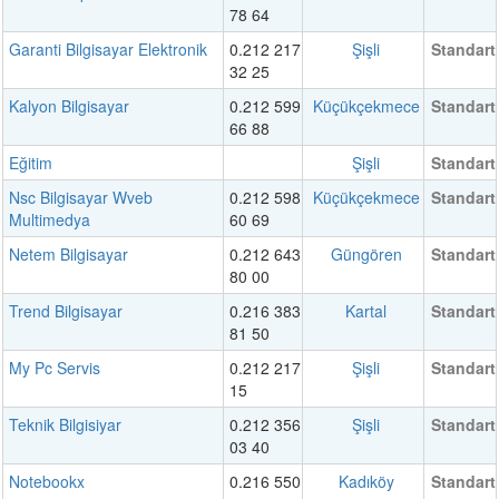
78 64
Garanti Bilgisayar Elektronik
0.212 217
Şişli
Standart
32 25
Kalyon Bilgisayar
0.212 599
Küçükçekmece
Standart
66 88
Eğitim
Şişli
Standart
Nsc Bilgisayar Wveb
0.212 598
Küçükçekmece
Standart
Multimedya
60 69
Netem Bilgisayar
0.212 643
Güngören
Standart
80 00
Trend Bilgisayar
0.216 383
Kartal
Standart
81 50
My Pc Servis
0.212 217
Şişli
Standart
15
Teknik Bilgisiyar
0.212 356
Şişli
Standart
03 40
Notebookx
0.216 550
Kadıköy
Standart