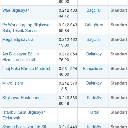
90 00
Wae Bilgisayar
0.212 433
Bağcılar
Standart
44 12
Pc World Laptop Bilgisayar
0.212 643
Güngören
Standart
Satış Teknik Servism
55 84
Mega Bilgisayara
0.212 462
Bağcılar
Standart
19 00
Ats Bilgisayar Eğitim
0.212 654
Bakırköy
Standart
Hizm.san.tic.ltd.şti
76 20
İmaj Kalıp Bürosu Modelist
0.531 524
Bahçelievler
Standart
40 00
Mikro İşlem
0.212 570
Bakırköy
Standart
13 51
Bilgisayar Hastahanesi
0.216 336
Kadıköy
Standart
90 49
İstanbul Gsm Bilgisayar
Kartal
Standart
Elektronik
Sinerjg Bilgisayar Ltd Şti
0.216 449
Kadıköy
Standart