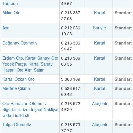
Tampon
49 67
Atılım Oto
0.216 387
Kartal
Standart
27 08
Axa
0.212 286
Sarıyer
Standart
10 23
Doğanay Otomotiv
0.216 306
Kartal
Standart
94 47
Erdem Oto, Kartal Sanayi Oto
0.216 306
Kartal
Standart
Yedek Parça, Kartal Sanayi
63 35
Hasarlı Oto Alım Satımı
Kartal Özkan Oto
3.068 109
Kartal
Standart
Mertefe Çıkma
0.536 617
Kartal
Standart
60 42
Oto Ramazan Otomotiv
0.216 572
Ataşehir
Standart
Sigorta Turizm İnşaat Nakliyat
49 20
Gıda Tic.ltd.şti
Tolga Otomotiv
0.216 573
Ataşehir
Standart
77 77