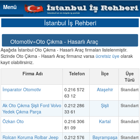
Menü
Menü
İstanbul İş Rehberi
Otomotiv»Oto Çıkma - Hasarlı Araç
Aşağıda İstanbul Oto Çıkma - Hasarlı Araç firmaları listelenmiştir.
Sizinde Oto Çıkma - Hasarlı Araç firmanız varsa
ücretsiz üye
olarak
kayıt olabilirsiniz.
Firma Adı
Telefon
İlçe
Üye
Türü
İmparator Otomotiv
0.216 572
Ataşehir
Standart
63 12
Ak Oto Çıkma Şişli Ford Volvo
0.212 286
Şişli
Standart
Yedek Çıkma Parça
33 61
Özkan Oto
0.216 306
Kartal
Standart
81 09
Rolcan Koruma Rolbar Jeep
0.212 576
Bayrampaşa
Standart