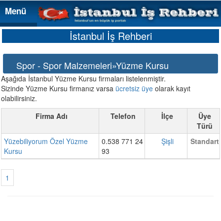
Menü
Menü
İstanbul İş Rehberi
Spor - Spor Malzemeleri»Yüzme Kursu
Aşağıda İstanbul Yüzme Kursu firmaları listelenmiştir.
Sizinde Yüzme Kursu firmanız varsa
ücretsiz üye
olarak kayıt
olabilirsiniz.
Firma Adı
Telefon
İlçe
Üye
Türü
Yüzebiliyorum Özel Yüzme
0.538 771 24
Şişli
Standart
Kursu
93
1