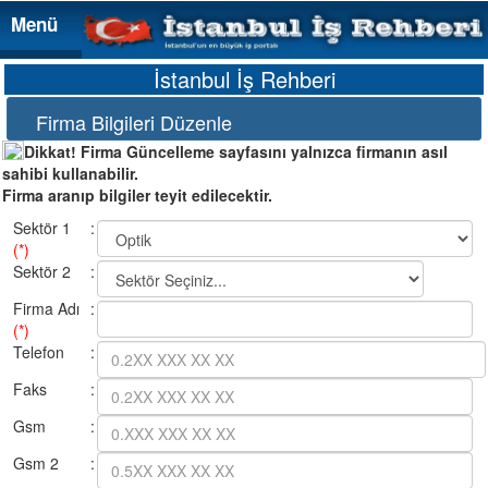
Menü
Menü
İstanbul İş Rehberi
Firma Bilgileri Düzenle
Dikkat! Firma Güncelleme sayfasını yalnızca firmanın asıl
sahibi kullanabilir.
Firma aranıp bilgiler teyit edilecektir.
Sektör 1
:
(*)
Sektör 2
:
Firma Adı
:
(*)
Telefon
:
Faks
:
Gsm
:
Gsm 2
: