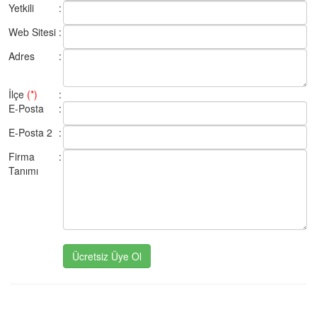
Yetkili
:
Web Sitesi
:
Adres
:
İlçe
(*)
:
E-Posta
:
E-Posta 2
:
Firma
:
Tanımı