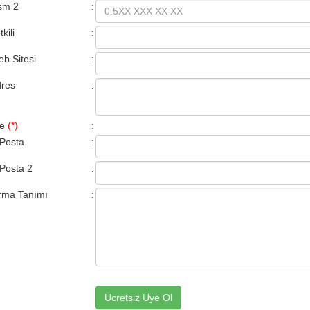
sm 2
:
tkili
:
b Sitesi
:
res
:
çe
(*)
:
Posta
:
Posta 2
:
rma Tanımı
: