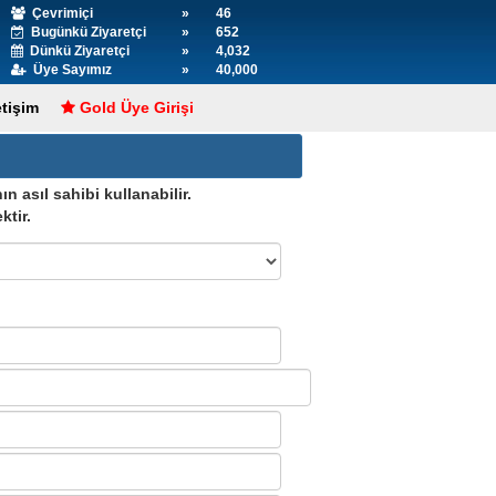
Çevrimiçi
»
46
Bugünkü Ziyaretçi
»
652
Dünkü Ziyaretçi
»
4,032
Üye Sayımız
»
40,000
etişim
Gold Üye Girişi
n asıl sahibi kullanabilir.
ktir.