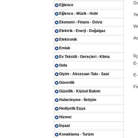
G
Eğlence
Eğlence - Müzik - Hobi
Ye
Ekonomi - Finans - Döviz
We
Elektrik - Enerji - Doğalgaz
Ad
Elektronik
Emlak
İl
Ev Tekstili - Gereçleri - Klima
E-
Gıda
Giyim - Aksesuar-Takı - Saat
E-
Güvenlik
Fi
Güzellik - Kişisel Bakım
Haberleşme - İletişim
Hediyelik Eşya
Hizmet
İnşaat
Konaklama - Turizm