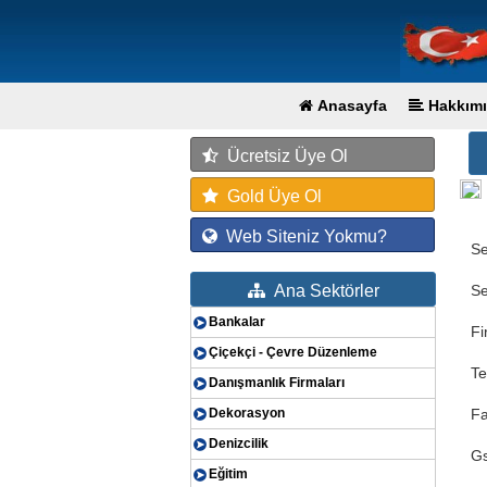
Anasayfa
Hakkımı
Ücretsiz Üye Ol
Gold Üye Ol
Web Siteniz Yokmu?
Se
Ana Sektörler
Se
Bankalar
Fi
Çiçekçi - Çevre Düzenleme
Te
Danışmanlık Firmaları
Dekorasyon
F
Denizcilik
G
Eğitim