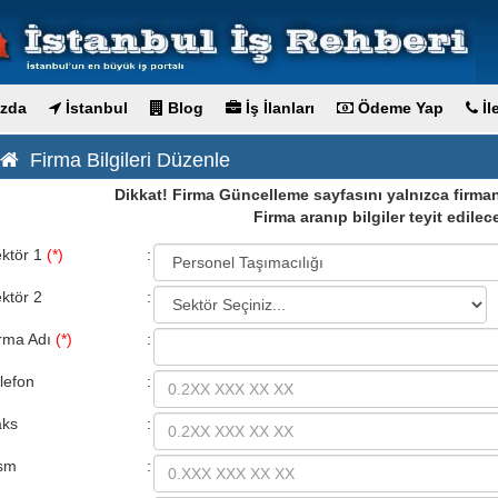
zda
İstanbul
Blog
İş İlanları
Ödeme Yap
İl
Firma Bilgileri Düzenle
Dikkat! Firma Güncelleme sayfasını yalnızca firmanı
Firma aranıp bilgiler teyit edilece
ktör 1
(*)
:
ktör 2
:
rma Adı
(*)
:
lefon
:
aks
:
sm
: