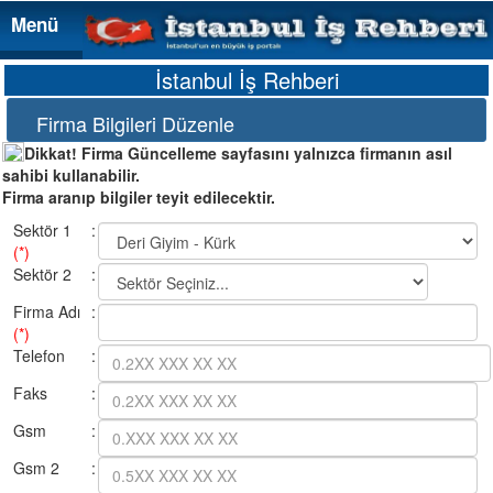
Menü
Menü
İstanbul İş Rehberi
Firma Bilgileri Düzenle
Dikkat! Firma Güncelleme sayfasını yalnızca firmanın asıl
sahibi kullanabilir.
Firma aranıp bilgiler teyit edilecektir.
Sektör 1
:
(*)
Sektör 2
:
Firma Adı
:
(*)
Telefon
:
Faks
:
Gsm
:
Gsm 2
: