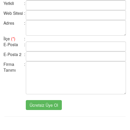
Yetkili
:
Web Sitesi
:
Adres
:
İlçe
(*)
:
E-Posta
:
E-Posta 2
:
Firma
:
Tanımı