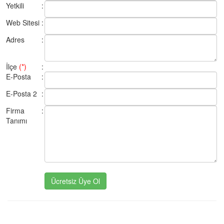
Yetkili
:
Web Sitesi
:
Adres
:
İlçe
(*)
:
E-Posta
:
E-Posta 2
:
Firma
:
Tanımı