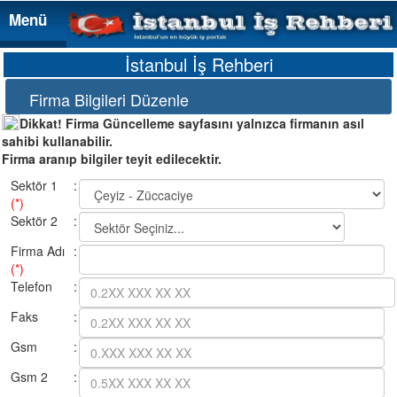
Menü
Menü
İstanbul İş Rehberi
Firma Bilgileri Düzenle
Dikkat! Firma Güncelleme sayfasını yalnızca firmanın asıl
sahibi kullanabilir.
Firma aranıp bilgiler teyit edilecektir.
Sektör 1
:
(*)
Sektör 2
:
Firma Adı
:
(*)
Telefon
:
Faks
:
Gsm
:
Gsm 2
: