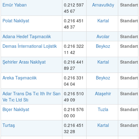
Emür Yaban
0.212 597
Arnavutköy
Standart
45 67
Polat Nakliyat
0.216 451
Kartal
Standart
48 37
Adana Hedef Taşımacılık
Avcılar
Standart
Demas İnternational Lojistik
0.216 322
Beykoz
Standart
11 42
Şehirler Arası Nakliyat
0.216 441
Kartal
Standart
89 27
Areka Taşımacılık
0.216 331
Beykoz
Standart
04 04
Adar Trans Dıs Tıc Ith Ihr San
0.216 510
Ataşehir
Standart
Ve Tıc Ltd Stı
49 09
Biçer Nakliyat
0.216 576
Tuzla
Standart
00 00
Turtaş
0.216 451
Kartal
Standart
32 28