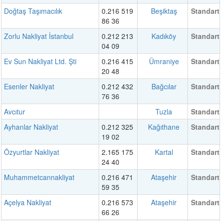
Doğtaş Taşımacılık
0.216 519
Beşiktaş
Standart
86 36
Zorlu Nakliyat İstanbul
0.212 213
Kadıköy
Standart
04 09
Ev Sun Nakliyat Ltd. Şti
0.216 415
Ümraniye
Standart
20 48
Esenler Nakliyat
0.212 432
Bağcılar
Standart
76 36
Avcıtur
Tuzla
Standart
Ayhanlar Nakliyat
0.212 325
Kağıthane
Standart
19 02
Özyurtlar Nakliyat
2.165 175
Kartal
Standart
24 40
Muhammetcannakliyat
0.216 471
Ataşehir
Standart
59 35
Açelya Nakliyat
0.216 573
Ataşehir
Standart
66 26