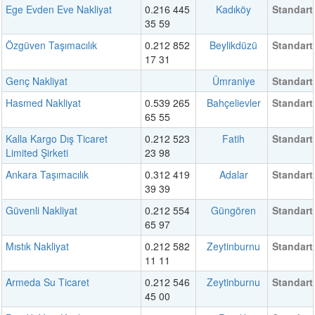
Ege Evden Eve Nakliyat
0.216 445
Kadıköy
Standart
35 59
Özgüven Taşımacılık
0.212 852
Beylikdüzü
Standart
17 31
Genç Nakliyat
Ümraniye
Standart
Hasmed Nakliyat
0.539 265
Bahçelievler
Standart
65 55
Kalla Kargo Dış Ticaret
0.212 523
Fatih
Standart
Limited Şirketi
23 98
Ankara Taşımacılık
0.312 419
Adalar
Standart
39 39
Güvenli Nakliyat
0.212 554
Güngören
Standart
65 97
Mıstık Nakliyat
0.212 582
Zeytinburnu
Standart
11 11
Armeda Su Ticaret
0.212 546
Zeytinburnu
Standart
45 00