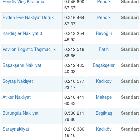
Pendik Vinç Kiralama
0.546 800
Pendik
Standart
67 67
Evden Eve Nakliyat Doruk
0.216 464
Pendik
Standart
87 37
Kardeşler Nakliyat 3
0.212 254
Beyoğlu
Standart
45 92
Vovilon Logistıc Taşımacılık
0.212 516
Fatih
Standart
88 66
Başakşehir Nakliyat
0.212 485
Başakşehir
Standart
40 03
Soytaş Nakliyet
0.216 577
Kadıköy
Standart
23 17
Atiker Nakliyat
0.216 441
Maltepe
Standart
60 43
Bürüngüz Nakliyat
0.530 211
Beşiktaş
Standart
79 80
Saraynakliyat
0.216 386
Kadıköy
Standart
16 16