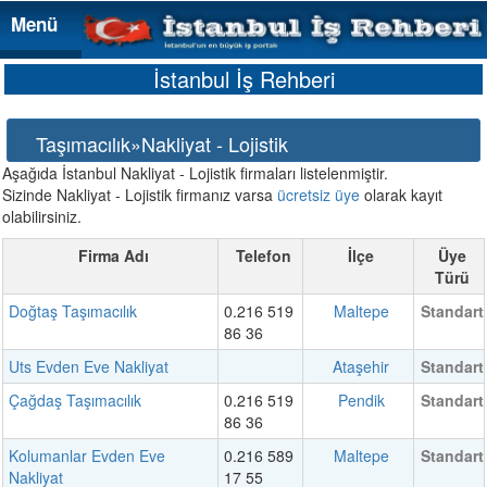
Menü
Menü
İstanbul İş Rehberi
Taşımacılık»Nakliyat - Lojistik
Aşağıda İstanbul Nakliyat - Lojistik firmaları listelenmiştir.
Sizinde Nakliyat - Lojistik firmanız varsa
ücretsiz üye
olarak kayıt
olabilirsiniz.
Firma Adı
Telefon
İlçe
Üye
Türü
Doğtaş Taşımacılık
0.216 519
Maltepe
Standart
86 36
Uts Evden Eve Nakliyat
Ataşehir
Standart
Çağdaş Taşımacılık
0.216 519
Pendik
Standart
86 36
Kolumanlar Evden Eve
0.216 589
Maltepe
Standart
Nakliyat
17 55