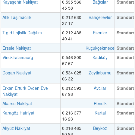
Kayaşehir Nakliyat
0.535 566
Bağcılar
Standart
45 58
Atik Taşımacılık
0.212 630
Bahçelievler
Standart
27 17
T.g.d Lojistik Dağıtım
0.212 438
Esenler
Standart
40 41
Ersele Nakliyat
Küçükçekmece
Standart
Vinckiralamaorg
0.546 800
Kadıköy
Standart
67 67
Dogan Naklıyat
0.534 625
Zeytinburnu
Standart
06 32
Erkan Ertürk Evden Eve
0.212 593
Avcılar
Standart
Nakliyat
67 98
Akarsu Nakliyat
Pendik
Standart
Karagöz Hafriyat
0.216 377
Kartal
Standart
16 23
Akyüz Nakliyat
0.216 465
Beykoz
Standart
80 98