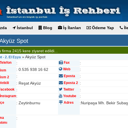
zda
İstanbul
Blog
İş İlanları
Ödeme Yap
İl
Akyüz Spot
 firma 2415 kere ziyaret edildi...
» Akyüz Spot
t - 2. El Eşya
Telefon
:
Fax
:
: 0.535 938 16 62
Web
:
Gsm
:
Eposta
:
sm 2
etkili
: Reşat Akyüz
Eposta 2
:
acebook
:
Twitter
:
İnstagram
:
Youtube
:
lçe
: Zeytinburnu
Adres
:Nuripaşa Mh. Bekir Subaş
rma
:
ıtımı