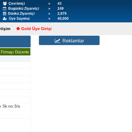
Çevrimiçi
»
43
Bugünkü Ziyaretçi
»
249
Dünkü Ziyaretçi
»
2,979
Üye Sayımız
»
40,000
etişim
Gold Üye Girişi
Reklamlar
Firmayı Düzenle
ı Sk.no:3/a