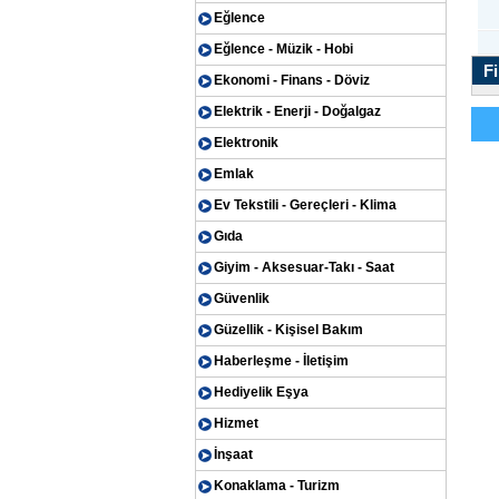
Eğlence
Eğlence - Müzik - Hobi
Fi
Ekonomi - Finans - Döviz
Elektrik - Enerji - Doğalgaz
Elektronik
Emlak
Ev Tekstili - Gereçleri - Klima
Gıda
Giyim - Aksesuar-Takı - Saat
Güvenlik
Güzellik - Kişisel Bakım
Haberleşme - İletişim
Hediyelik Eşya
Hizmet
İnşaat
Konaklama - Turizm