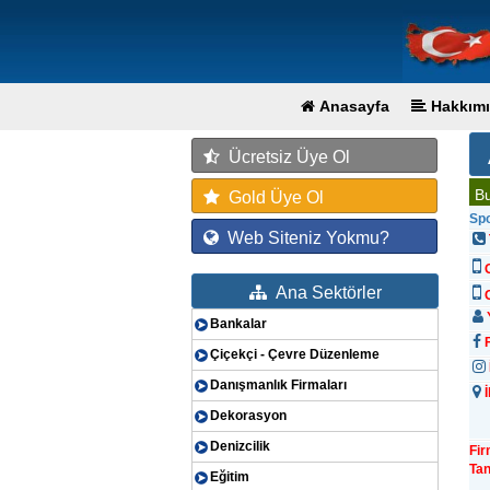
Anasayfa
Hakkımı
Ücretsiz Üye Ol
Bu
Gold Üye Ol
Spo
Web Siteniz Yokmu?
Ana Sektörler
G
Y
Bankalar
F
Çiçekçi - Çevre Düzenleme
Danışmanlık Firmaları
İ
Dekorasyon
Denizcilik
Fi
Tan
Eğitim