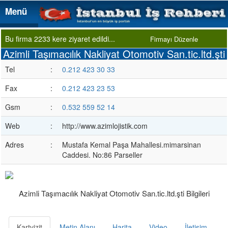
Menü
Menü
Bu firma 2233 kere ziyaret edildi...
Firmayı Düzenle
Azimli Taşımacılık Nakliyat Otomotiv San.tic.ltd.şti
Tel
:
0.212 423 30 33
Fax
:
0.212 423 23 53
Gsm
:
0.532 559 52 14
Web
:
http://www.azimlojistik.com
Adres
:
Mustafa Kemal Paşa Mahallesi.mimarsinan
Caddesi. No:86 Parseller
Azimli Taşımacılık Nakliyat Otomotiv San.tic.ltd.şti Bilgileri
Kartvizit
Metin Alanı
Harita
Video
İletişim