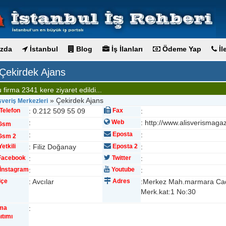
zda
İstanbul
Blog
İş İlanları
Ödeme Yap
İl
Çekirdek Ajans
 firma 2341 kere ziyaret edildi...
» Çekirdek Ajans
şveriş Merkezleri
Telefon
: 0.212 509 55 09
Fax
:
:
Web
: http://www.alisverismagaz
Gsm
:
Eposta
:
sm 2
etkili
: Filiz Doğanay
Eposta 2
:
acebook
:
Twitter
:
İnstagram
:
Youtube
:
lçe
: Avcılar
Adres
:Merkez Mah.marmara Cad.
Merk.kat:1 No:30
rma
:
ıtımı