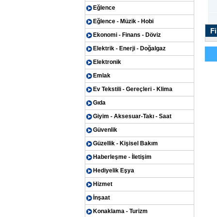
Eğlence
Eğlence - Müzik - Hobi
Fi
Ekonomi - Finans - Döviz
Elektrik - Enerji - Doğalgaz
Elektronik
Emlak
Ev Tekstili - Gereçleri - Klima
Gıda
Giyim - Aksesuar-Takı - Saat
Güvenlik
Güzellik - Kişisel Bakım
Haberleşme - İletişim
Hediyelik Eşya
Hizmet
İnşaat
Konaklama - Turizm