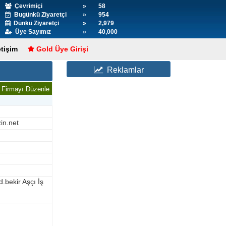
Çevrimiçi
»
58
Bugünkü Ziyaretçi
»
954
Dünkü Ziyaretçi
»
2,979
Üye Sayımız
»
40,000
etişim
Gold Üye Girişi
Reklamlar
Firmayı Düzenle
in.net
bekir Aşçı İş