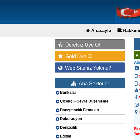
Anasayfa
Hakkımı
Ücretsiz Üye Ol
Bu
Gold Üye Ol
Alı
Web Siteniz Yokmu?
Ana Sektörler
G
Y
Bankalar
F
Çiçekçi - Çevre Düzenleme
Danışmanlık Firmaları
İ
Dekorasyon
Denizcilik
Fi
Tan
Eğitim