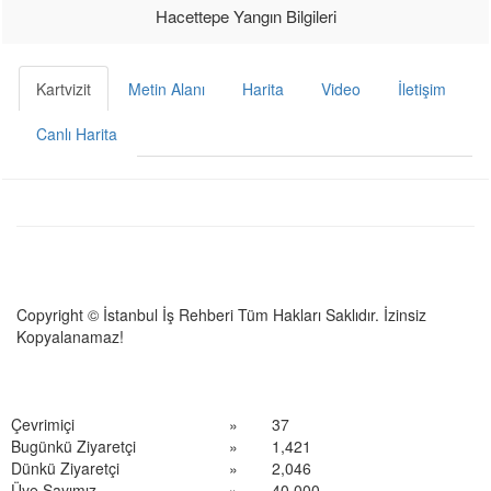
Hacettepe Yangın Bilgileri
Kartvizit
Metin Alanı
Harita
Video
İletişim
Canlı Harita
Copyright © İstanbul İş Rehberi Tüm Hakları Saklıdır. İzinsiz
Kopyalanamaz!
Çevrimiçi
»
37
Bugünkü Ziyaretçi
»
1,421
Dünkü Ziyaretçi
»
2,046
Üye Sayımız
»
40,000