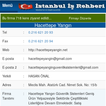
Menü
Menü
Bu firma 718 kere ziyaret edildi...
Firmayı Düzenle
Hacettepe Yangın
Tel
:
0.216 621 20 93
Fax
:
0.216 621 20 94
Web
:
http://hacettepeyangin.net
E-posta
:
hacettepeyangin@gmail.com
E-posta 2
:
hacettepeyanginguvenliksistemleri@gmail.com
Yetkili
:
HASAN ÖNAL
Adres
:
Meclis Mah. Atatürk Cad. Nimet Sok. No: 15/b
Firma
:
Hacettepe Yangın Güvenlik Sistemleri Geniş
Tanıtımı
Ürün Yelpazesiyle Sektörde Çeşitlilikteki
Liderliğine Devam Etmektedir. Satış