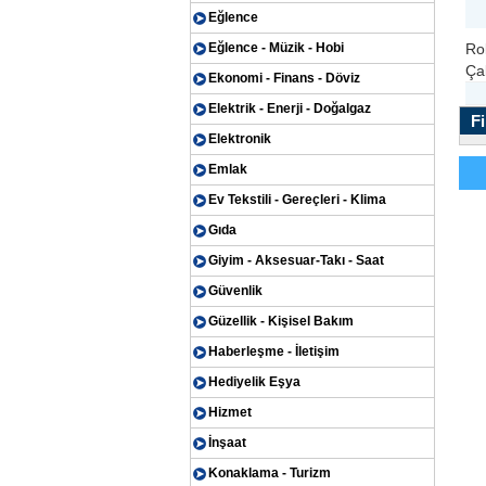
Eğlence
Eğlence - Müzik - Hobi
Ro
Ça
Ekonomi - Finans - Döviz
Elektrik - Enerji - Doğalgaz
Fi
Elektronik
Emlak
Ev Tekstili - Gereçleri - Klima
Gıda
Giyim - Aksesuar-Takı - Saat
Güvenlik
Güzellik - Kişisel Bakım
Haberleşme - İletişim
Hediyelik Eşya
Hizmet
İnşaat
Konaklama - Turizm