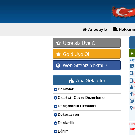
Anasayfa
Hakkımı
Ücretsiz Üye Ol
Bu
Gold Üye Ol
Alç
Web Siteniz Yokmu?
Ana Sektörler
G
Y
Bankalar
F
Çiçekçi - Çevre Düzenleme
Danışmanlık Firmaları
İ
Dekorasyon
Denizcilik
Fi
Tan
Eğitim