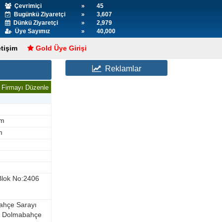
Çevrimiçi
»
45
Bugünkü Ziyaretçi
»
3,607
Dünkü Ziyaretçi
»
2,979
Üye Sayımız
»
40,000
etişim
Gold Üye Girişi
Reklamlar
Firmayı Düzenle
om
m
 Blok No:2406
ahçe Sarayı
ır. Dolmabahçe