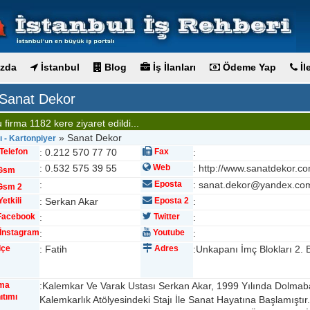
zda
İstanbul
Blog
İş İlanları
Ödeme Yap
İl
Sanat Dekor
 firma 1182 kere ziyaret edildi...
» Sanat Dekor
ı - Kartonpiyer
Telefon
: 0.212 570 77 70
Fax
:
: 0.532 575 39 55
Web
: http://www.sanatdekor.c
Gsm
:
Eposta
: sanat.dekor@yandex.co
sm 2
etkili
: Serkan Akar
Eposta 2
:
acebook
:
Twitter
:
İnstagram
:
Youtube
:
lçe
: Fatih
Adres
:Unkapanı İmç Blokları 2.
rma
:Kalemkar Ve Varak Ustası Serkan Akar, 1999 Yılında Dolmab
ıtımı
Kalemkarlık Atölyesindeki Stajı İle Sanat Hayatına Başlamışt