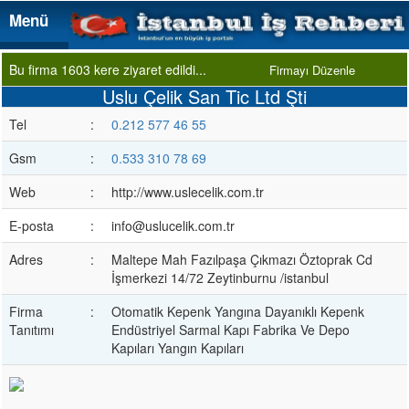
Menü
Menü
Bu firma 1603 kere ziyaret edildi...
Firmayı Düzenle
Uslu Çelik San Tic Ltd Şti
Tel
:
0.212 577 46 55
Gsm
:
0.533 310 78 69
Web
:
http://www.uslecelik.com.tr
E-posta
:
info@uslucelik.com.tr
Adres
:
Maltepe Mah Fazılpaşa Çıkmazı Öztoprak Cd
İşmerkezi 14/72 Zeytinburnu /istanbul
Firma
:
Otomatik Kepenk Yangına Dayanıklı Kepenk
Tanıtımı
Endüstriyel Sarmal Kapı Fabrika Ve Depo
Kapıları Yangın Kapıları