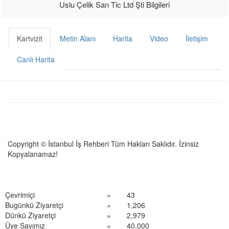
Uslu Çelik San Tic Ltd Şti Bilgileri
Kartvizit
Metin Alanı
Harita
Video
İletişim
Canlı Harita
Copyright © İstanbul İş Rehberi Tüm Hakları Saklıdır. İzinsiz
Kopyalanamaz!
Çevrimiçi
»
43
Bugünkü Ziyaretçi
»
1,206
Dünkü Ziyaretçi
»
2,979
Üye Sayımız
»
40,000