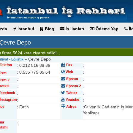
zda
İstanbul
Blog
İş İlanları
Ödeme Yap
İl
Çevre Depo
 firma 5624 kere ziyaret edildi...
» Çevre Depo
liyat - Lojistik
Telefon
: 0.212 516 89 36
Fax
:
: 0.535 775 85 64
Web
:
Gsm
:
Eposta
:
sm 2
etkili
:
Eposta 2
:
acebook
:
Twitter
:
İnstagram
:
Youtube
:
lçe
: Fatih
Adres
:Güvenlik Cad.emin İş Mer
Yenikapı
rma
:
ıtımı