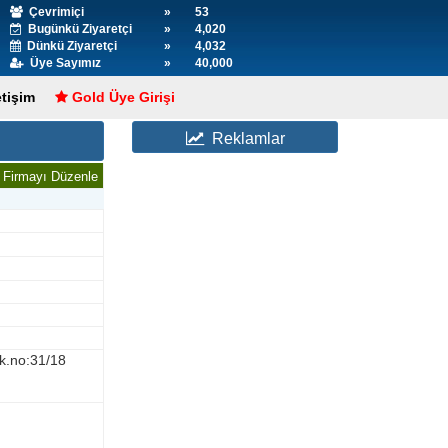
Çevrimiçi
»
53
Bugünkü Ziyaretçi
»
4,020
Dünkü Ziyaretçi
»
4,032
Üye Sayımız
»
40,000
etişim
Gold Üye Girişi
Reklamlar
Firmayı Düzenle
k.no:31/18