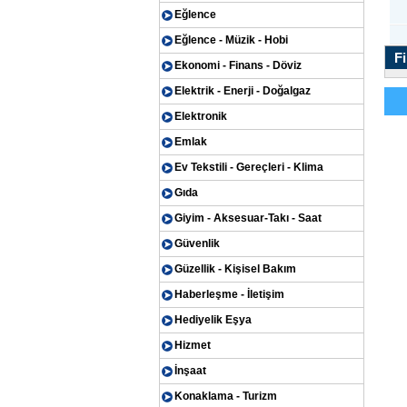
Eğlence
Eğlence - Müzik - Hobi
Fi
Ekonomi - Finans - Döviz
Elektrik - Enerji - Doğalgaz
Elektronik
Emlak
Ev Tekstili - Gereçleri - Klima
Gıda
Giyim - Aksesuar-Takı - Saat
Güvenlik
Güzellik - Kişisel Bakım
Haberleşme - İletişim
Hediyelik Eşya
Hizmet
İnşaat
Konaklama - Turizm