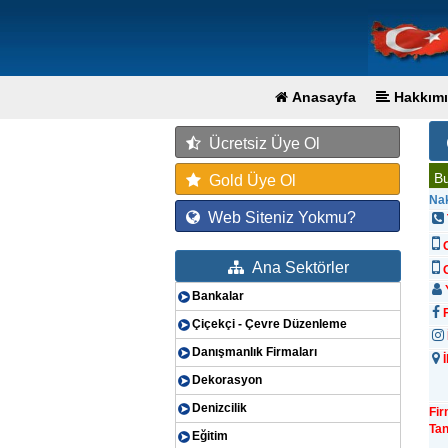
Anasayfa
Hakkımı
Ücretsiz Üye Ol
Bu
Gold Üye Ol
Nak
Web Siteniz Yokmu?
Ana Sektörler
G
Y
Bankalar
F
Çiçekçi - Çevre Düzenleme
Danışmanlık Firmaları
İ
Dekorasyon
Denizcilik
Fi
Tan
Eğitim