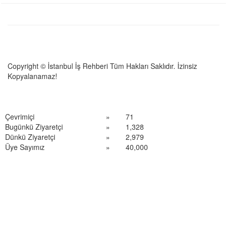
Copyright © İstanbul İş Rehberi Tüm Hakları Saklıdır. İzinsiz
Kopyalanamaz!
Çevrimiçi
»
71
Bugünkü Ziyaretçi
»
1,328
Dünkü Ziyaretçi
»
2,979
Üye Sayımız
»
40,000