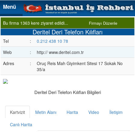
Menü
Menü
Bu firma 1363 kere ziyaret edildi...
Firmayı Düzenle
Deritel Deri Telefon Kılıfları
Tel
:
0.212 438 10 78
Web
:
http:// www.deritel.com.tr
Adres
:
Oruç Reis Mah Giyimkent Sitesi 17 Sokak No
35/a
Deritel Deri Telefon Kılıfları Bilgileri
Kartvizit
Metin Alanı
Harita
Video
İletişim
Canlı Harita