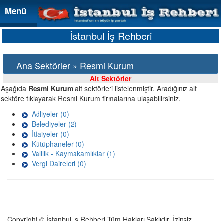
Menü
Menü
İstanbul İş Rehberi
Ana Sektörler » Resmi Kurum
Alt Sektörler
Aşağıda
Resmi Kurum
alt sektörleri listelenmiştir. Aradığınız alt
sektöre tıklayarak Resmi Kurum firmalarına ulaşabilirsiniz.
Adliyeler (0)
Belediyeler (2)
İtfaiyeler (0)
Kütüphaneler (0)
Valilik - Kaymakamlıklar (1)
Vergi Daireleri (0)
Copyright © İstanbul İş Rehberi Tüm Hakları Saklıdır. İzinsiz