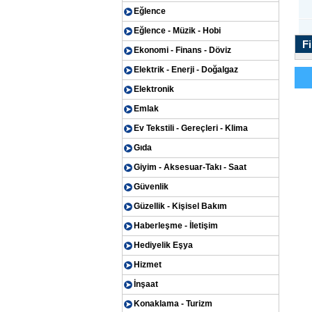
Eğlence
Eğlence - Müzik - Hobi
Fi
Ekonomi - Finans - Döviz
Elektrik - Enerji - Doğalgaz
Elektronik
Emlak
Ev Tekstili - Gereçleri - Klima
Gıda
Giyim - Aksesuar-Takı - Saat
Güvenlik
Güzellik - Kişisel Bakım
Haberleşme - İletişim
Hediyelik Eşya
Hizmet
İnşaat
Konaklama - Turizm