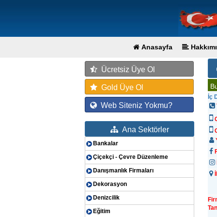
Anasayfa
Hakkımı
Ücretsiz Üye Ol
Bu
Gold Üye Ol
İç
Web Siteniz Yokmu?
Ana Sektörler
G
Y
Bankalar
F
Çiçekçi - Çevre Düzenleme
Danışmanlık Firmaları
İ
Dekorasyon
Denizcilik
Fi
Tan
Eğitim