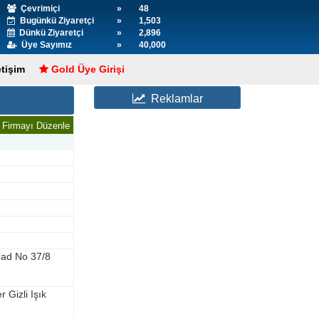
Çevrimiçi
»
48
Bugünkü Ziyaretçi
»
1,503
Dünkü Ziyaretçi
»
2,896
Üye Sayımız
»
40,000
etişim
Gold Üye Girişi
Reklamlar
Firmayı Düzenle
ad No 37/8
Gizli Işık