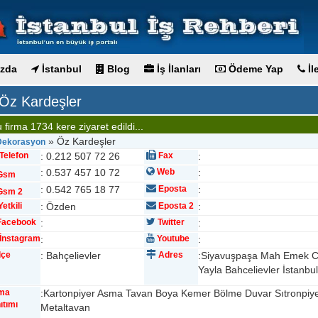
zda
İstanbul
Blog
İş İlanları
Ödeme Yap
İl
Öz Kardeşler
 firma 1734 kere ziyaret edildi...
» Öz Kardeşler
 Dekorasyon
Telefon
: 0.212 507 72 26
Fax
:
: 0.537 457 10 72
Web
:
Gsm
: 0.542 765 18 77
Eposta
:
sm 2
etkili
: Özden
Eposta 2
:
acebook
:
Twitter
:
İnstagram
:
Youtube
:
lçe
: Bahçelievler
Adres
:Siyavuşpaşa Mah Emek C
Yayla Bahcelievler İstanbul
rma
:Kartonpiyer Asma Tavan Boya Kemer Bölme Duvar Sıtronpiyer 
ıtımı
Metaltavan