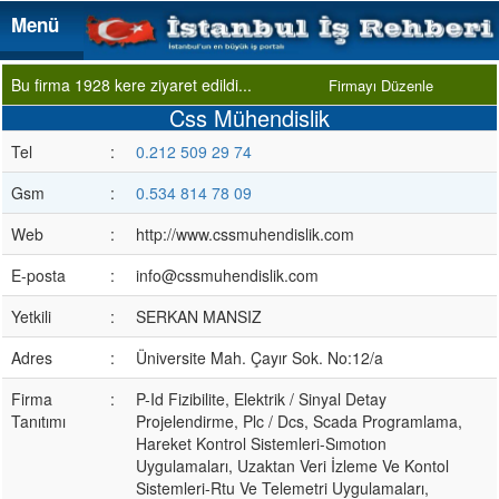
Menü
Menü
Bu firma 1928 kere ziyaret edildi...
Firmayı Düzenle
Css Mühendislik
Tel
:
0.212 509 29 74
Gsm
:
0.534 814 78 09
Web
:
http://www.cssmuhendislik.com
E-posta
:
info@cssmuhendislik.com
Yetkili
:
SERKAN MANSIZ
Adres
:
Üniversite Mah. Çayır Sok. No:12/a
Firma
:
P-Id Fizibilite, Elektrik / Sinyal Detay
Tanıtımı
Projelendirme, Plc / Dcs, Scada Programlama,
Hareket Kontrol Sistemleri-Sımotıon
Uygulamaları, Uzaktan Veri İzleme Ve Kontol
Sistemleri-Rtu Ve Telemetri Uygulamaları,