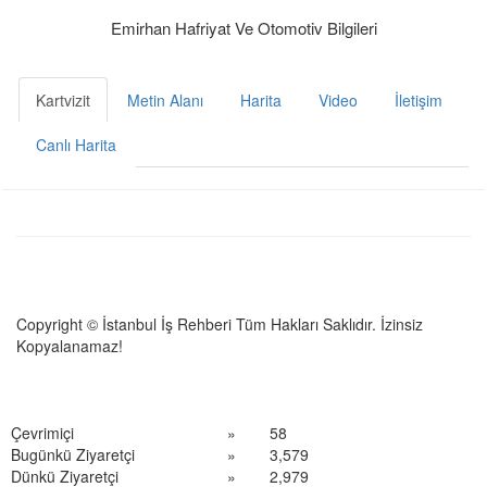
Emirhan Hafriyat Ve Otomotiv Bilgileri
Kartvizit
Metin Alanı
Harita
Video
İletişim
Canlı Harita
Copyright © İstanbul İş Rehberi Tüm Hakları Saklıdır. İzinsiz
Kopyalanamaz!
Çevrimiçi
»
58
Bugünkü Ziyaretçi
»
3,579
Dünkü Ziyaretçi
»
2,979