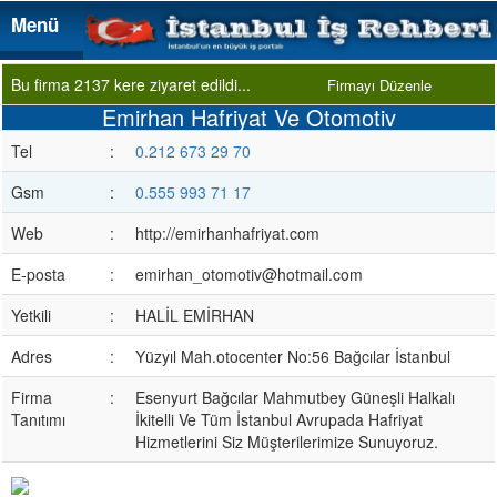
Menü
Menü
Bu firma 2137 kere ziyaret edildi...
Firmayı Düzenle
Emirhan Hafriyat Ve Otomotiv
Tel
:
0.212 673 29 70
Gsm
:
0.555 993 71 17
Web
:
http://emirhanhafriyat.com
E-posta
:
emirhan_otomotiv@hotmail.com
Yetkili
:
HALİL EMİRHAN
Adres
:
Yüzyıl Mah.otocenter No:56 Bağcılar İstanbul
Firma
:
Esenyurt Bağcılar Mahmutbey Güneşli Halkalı
Tanıtımı
İkitelli Ve Tüm İstanbul Avrupada Hafriyat
Hizmetlerini Siz Müşterilerimize Sunuyoruz.