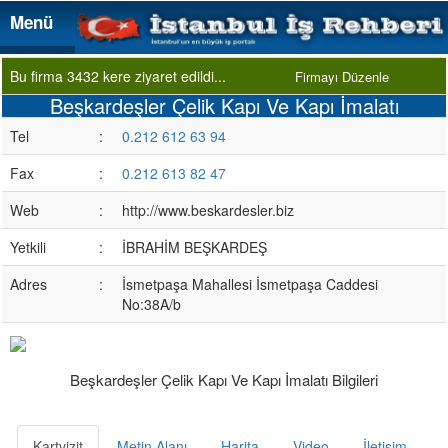
Menü
Menü
Bu firma 3432 kere ziyaret edildi...
Firmayı Düzenle
Beşkardeşler Çelik Kapı Ve Kapı İmalatı
Tel
:
0.212 612 63 94
Fax
:
0.212 613 82 47
Web
:
http://www.beskardesler.biz
Yetkili
:
İBRAHİM BEŞKARDEŞ
Adres
:
İsmetpaşa Mahallesi İsmetpaşa Caddesi
No:38A/b
Beşkardeşler Çelik Kapı Ve Kapı İmalatı Bilgileri
Kartvizit
Metin Alanı
Harita
Video
İletişim