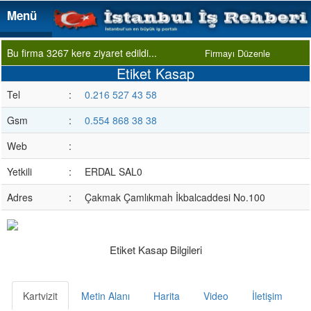
Menü
Menü
Bu firma 3267 kere ziyaret edildi...
Firmayı Düzenle
Etiket Kasap
Tel
:
0.216 527 43 58
Gsm
:
0.554 868 38 38
Web
:
Yetkili
:
ERDAL SAL0
Adres
:
Çakmak Çamlıkmah İkbalcaddesi No.100
Etiket Kasap Bilgileri
Kartvizit
Metin Alanı
Harita
Video
İletişim