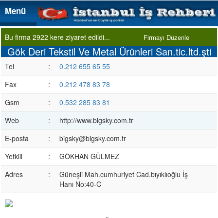
Menü
Menü
Bu firma 2922 kere ziyaret edildi...
Firmayı Düzenle
Gök Deri Tekstil Ve Metal Ürünleri San.tic.ltd.şti
Tel
:
0.212 655 65 55
Fax
:
0.212 478 83 78
Gsm
:
0.532 285 83 81
Web
:
http://www.bigsky.com.tr
E-posta
:
bigsky@bigsky.com.tr
Yetkili
:
GÖKHAN GÜLMEZ
Adres
:
Güneşli Mah.cumhuriyet Cad.bıyıklıoğlu İş
Hanı No:40-C