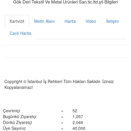
Gök Deri Tekstil Ve Metal Ürünleri San.tic.ltd.şti Bilgileri
Kartvizit
Metin Alanı
Harita
Video
İletişim
Canlı Harita
Copyright © İstanbul İş Rehberi Tüm Hakları Saklıdır. İzinsiz
Kopyalanamaz!
Çevrimiçi
»
52
Bugünkü Ziyaretçi
»
1,057
Dünkü Ziyaretçi
»
2,046
Üye Sayımız
»
40,000