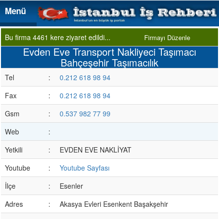
Menü
Menü
Bu firma 4461 kere ziyaret edildi...
Firmayı Düzenle
Evden Eve Transport Nakliyeci Taşımacı
Bahçeşehir Taşımacılık
Tel
:
0.212 618 98 94
Fax
:
0.212 618 98 94
Gsm
:
0.537 982 77 99
Web
:
Yetkili
:
EVDEN EVE NAKLİYAT
Youtube
:
Youtube Sayfası
İlçe
:
Esenler
Adres
:
Akasya Evleri Esenkent Başakşehir