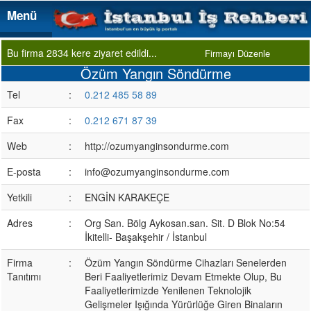
Menü
Menü
Bu firma 2834 kere ziyaret edildi...
Firmayı Düzenle
Özüm Yangın Söndürme
Tel
:
0.212 485 58 89
Fax
:
0.212 671 87 39
Web
:
http://ozumyanginsondurme.com
E-posta
:
info@ozumyanginsondurme.com
Yetkili
:
ENGİN KARAKEÇE
Adres
:
Org San. Bölg Aykosan.san. Sit. D Blok No:54
İkitelli- Başakşehir / İstanbul
Firma
:
Özüm Yangın Söndürme Cihazları Senelerden
Tanıtımı
Beri Faaliyetlerimiz Devam Etmekte Olup, Bu
Faaliyetlerimizde Yenilenen Teknolojik
Gelişmeler Işığında Yürürlüğe Giren Binaların