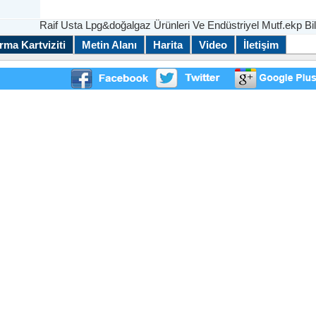
Raif Usta Lpg&doğalgaz Ürünleri Ve Endüstriyel Mutf.ekp Bilg
rma Kartviziti
Metin Alanı
Harita
Video
İletişim