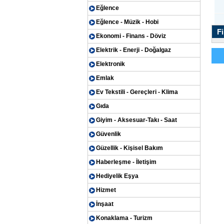
Eğlence
Eğlence - Müzik - Hobi
Fi
Ekonomi - Finans - Döviz
Elektrik - Enerji - Doğalgaz
Elektronik
Emlak
Ev Tekstili - Gereçleri - Klima
Gıda
Giyim - Aksesuar-Takı - Saat
Güvenlik
Güzellik - Kişisel Bakım
Haberleşme - İletişim
Hediyelik Eşya
Hizmet
İnşaat
Konaklama - Turizm