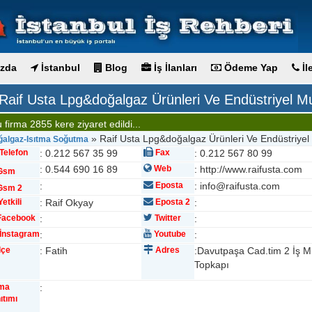
zda
İstanbul
Blog
İş İlanları
Ödeme Yap
İl
Raif Usta Lpg&doğalgaz Ürünleri Ve Endüstriyel M
 firma 2855 kere ziyaret edildi...
» Raif Usta Lpg&doğalgaz Ürünleri Ve Endüstriyel
ğalgaz-Isıtma Soğutma
Telefon
: 0.212 567 35 99
Fax
: 0.212 567 80 99
: 0.544 690 16 89
Web
: http://www.raifusta.com
Gsm
:
Eposta
: info@raifusta.com
sm 2
etkili
: Raif Okyay
Eposta 2
:
acebook
:
Twitter
:
İnstagram
:
Youtube
:
lçe
: Fatih
Adres
:Davutpaşa Cad.tim 2 İş M
Topkapı
rma
:
ıtımı