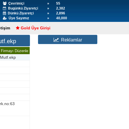
Çevrimiçi
»
55
Bugünkü Ziyaretçi
»
2,382
Dünkü Ziyaretçi
»
2,896
Üye Sayımız
»
40,000
etişim
Gold Üye Girişi
Reklamlar
utf.ekp
Firmayı Düzenle
 Mutf.ekp
rk.no:63