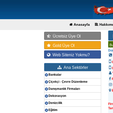
Anasayfa
Hakkımı
Ücretsiz Üye Ol
Bu
Gold Üye Ol
Do
Web Siteniz Yokmu?
Ana Sektörler
G
Y
Bankalar
F
Çiçekçi - Çevre Düzenleme
Danışmanlık Firmaları
İ
Dekorasyon
Denizcilik
Fi
Tan
Eğitim