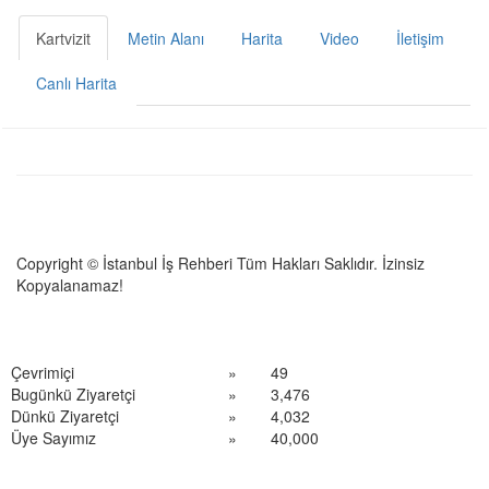
Kartvizit
Metin Alanı
Harita
Video
İletişim
Canlı Harita
Copyright © İstanbul İş Rehberi Tüm Hakları Saklıdır. İzinsiz
Kopyalanamaz!
Çevrimiçi
»
49
Bugünkü Ziyaretçi
»
3,476
Dünkü Ziyaretçi
»
4,032
Üye Sayımız
»
40,000