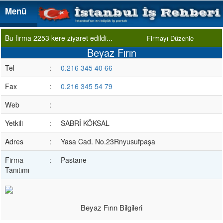
Menü
Menü
Bu firma 2253 kere ziyaret edildi...
Firmayı Düzenle
Beyaz Fırın
Tel
:
0.216 345 40 66
Fax
:
0.216 345 54 79
Web
:
Yetkili
:
SABRİ KÖKSAL
Adres
:
Yasa Cad. No.23Rnyusufpaşa
Firma
:
Pastane
Tanıtımı
Beyaz Fırın Bilgileri