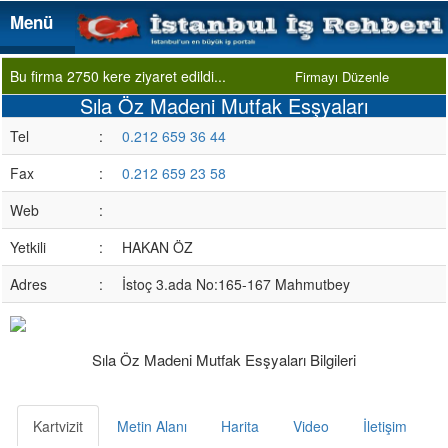
Menü
Menü
Bu firma 2750 kere ziyaret edildi...
Firmayı Düzenle
Sıla Öz Madeni Mutfak Esşyaları
Tel
:
0.212 659 36 44
Fax
:
0.212 659 23 58
Web
:
Yetkili
:
HAKAN ÖZ
Adres
:
İstoç 3.ada No:165-167 Mahmutbey
Sıla Öz Madeni Mutfak Esşyaları Bilgileri
Kartvizit
Metin Alanı
Harita
Video
İletişim