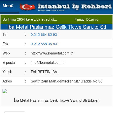
Menü
Menü
Bu firma 2654 kere ziyaret edildi...
Firmayı Düzenle
İba Metal Paslanmaz Çelik Tic.ve San.ltd Şti
Tel
:
0.212 664 82 93
Fax
:
0.212 558 35 83
Web
:
http://www.ibametal.com.tr
E-posta
:
info@ibametal.com.tr
Yetkili
:
FAHRETTİN İBA
Adres
:
Seyitnizam Mah.demirciler Sit.1.cadde No:30
İba Metal Paslanmaz Çelik Tic.ve San.ltd Şti Bilgileri