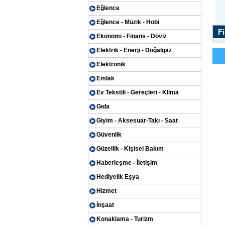
Eğlence
Eğlence - Müzik - Hobi
Fi
Ekonomi - Finans - Döviz
Elektrik - Enerji - Doğalgaz
Elektronik
Emlak
Ev Tekstili - Gereçleri - Klima
Gıda
Giyim - Aksesuar-Takı - Saat
Güvenlik
Güzellik - Kişisel Bakım
Haberleşme - İletişim
Hediyelik Eşya
Hizmet
İnşaat
Konaklama - Turizm