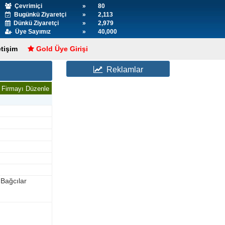
Çevrimiçi
»
80
Bugünkü Ziyaretçi
»
2,113
Dünkü Ziyaretçi
»
2,979
Üye Sayımız
»
40,000
etişim
Gold Üye Girişi
Reklamlar
Firmayı Düzenle
 Bağcılar