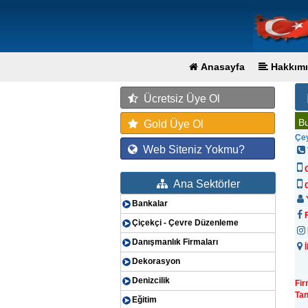
Anasayfa
Hakkımı
Ücretsiz Üye Ol
Bu
Gold Üye Ol
Çey
Web Siteniz Yokmu?
Ana Sektörler
G
Y
Bankalar
F
Çiçekçi - Çevre Düzenleme
Danışmanlık Firmaları
İ
Dekorasyon
Denizcilik
Fi
Tan
Eğitim