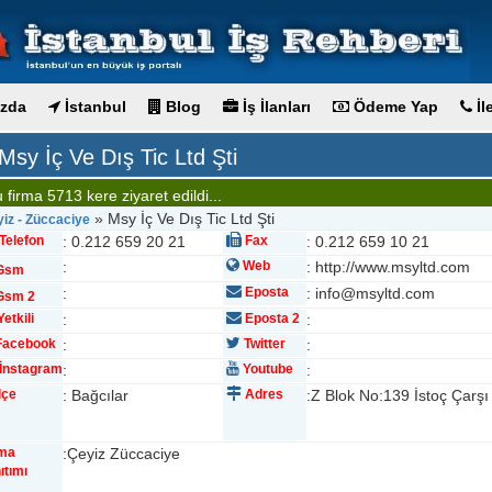
zda
İstanbul
Blog
İş İlanları
Ödeme Yap
İl
Msy İç Ve Dış Tic Ltd Şti
 firma 5713 kere ziyaret edildi...
» Msy İç Ve Dış Tic Ltd Şti
iz - Züccaciye
Telefon
: 0.212 659 20 21
Fax
: 0.212 659 10 21
:
Web
: http://www.msyltd.com
Gsm
:
Eposta
: info@msyltd.com
sm 2
etkili
:
Eposta 2
:
acebook
:
Twitter
:
İnstagram
:
Youtube
:
lçe
: Bağcılar
Adres
:Z Blok No:139 İstoç Çarşı
rma
:Çeyiz Züccaciye
ıtımı