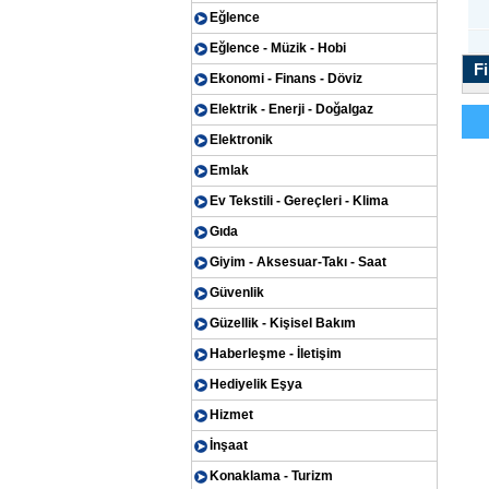
Eğlence
Eğlence - Müzik - Hobi
Fi
Ekonomi - Finans - Döviz
Elektrik - Enerji - Doğalgaz
Elektronik
Emlak
Ev Tekstili - Gereçleri - Klima
Gıda
Giyim - Aksesuar-Takı - Saat
Güvenlik
Güzellik - Kişisel Bakım
Haberleşme - İletişim
Hediyelik Eşya
Hizmet
İnşaat
Konaklama - Turizm