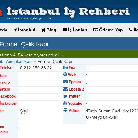
zda
İstanbul
Blog
İş İlanları
Ödeme Yap
İl
Formet Çelik Kapı
 firma 4154 kere ziyaret edildi...
» Formet Çelik Kapı
ik - Amerikan Kapı
Telefon
: 0.212 250 36 22
Fax
:
:
Web
:
Gsm
:
Eposta
:
sm 2
etkili
:
Eposta 2
:
acebook
:
Twitter
:
İnstagram
:
Youtube
:
lçe
: Şişli
Adres
:Fatih Sultan Cad. No:122
Okmeydanı-Şişli
rma
:
ıtımı