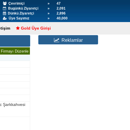
Çevrimiçi
»
47
Bugünkü Ziyaretçi
»
2,091
Dünkü Ziyaretçi
»
2,896
Üye Sayımız
»
40,000
etişim
Gold Üye Girişi
Reklamlar
Firmayı Düzenle
/c Şarkkahvesi