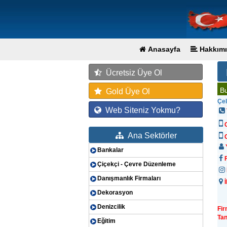
Anasayfa
Hakkımı
Ücretsiz Üye Ol
Bu
Gold Üye Ol
Çel
Web Siteniz Yokmu?
Ana Sektörler
G
Y
Bankalar
F
Çiçekçi - Çevre Düzenleme
Danışmanlık Firmaları
İ
Dekorasyon
Denizcilik
Fi
Tan
Eğitim