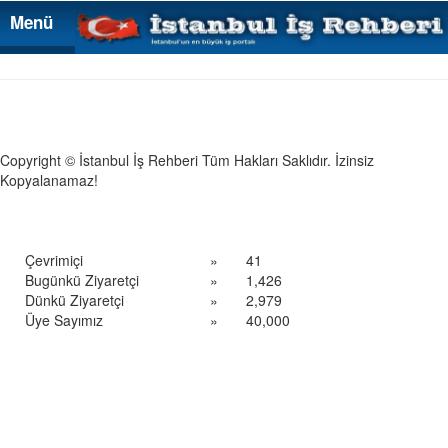
Menü
Menü
Copyright © İstanbul İş Rehberi Tüm Hakları Saklıdır. İzinsiz
Kopyalanamaz!
Çevrimiçi
»
41
Bugünkü Ziyaretçi
»
1,426
Dünkü Ziyaretçi
»
2,979
Üye Sayımız
»
40,000