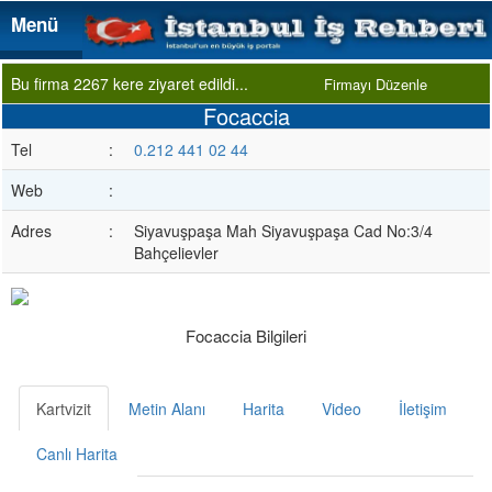
Menü
Menü
Bu firma 2267 kere ziyaret edildi...
Firmayı Düzenle
Focaccia
Tel
:
0.212 441 02 44
Web
:
Adres
:
Siyavuşpaşa Mah Siyavuşpaşa Cad No:3/4
Bahçelievler
Focaccia Bilgileri
Kartvizit
Metin Alanı
Harita
Video
İletişim
Canlı Harita