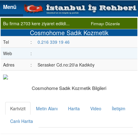
Menü
Menü
Bu firma 2703 kere ziyaret edildi...
Firmayı Düzenle
Cosmohome Sadık Kozmetik
Tel
:
0.216 339 19 46
Web
:
Adres
:
Serasker Cd.no:20\a Kadıköy
Cosmohome Sadık Kozmetik Bilgileri
Kartvizit
Metin Alanı
Harita
Video
İletişim
Canlı Harita