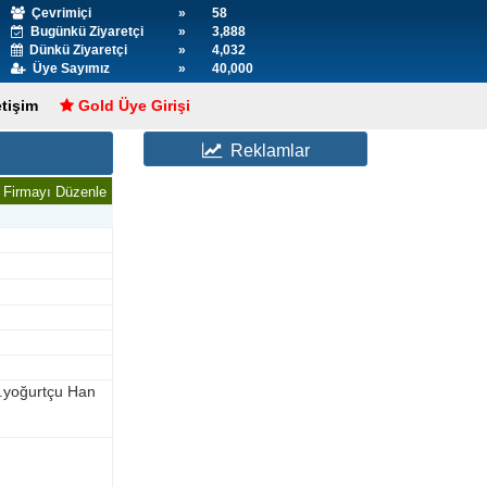
Çevrimiçi
»
58
Bugünkü Ziyaretçi
»
3,888
Dünkü Ziyaretçi
»
4,032
Üye Sayımız
»
40,000
etişim
Gold Üye Girişi
Reklamlar
Firmayı Düzenle
yoğurtçu Han