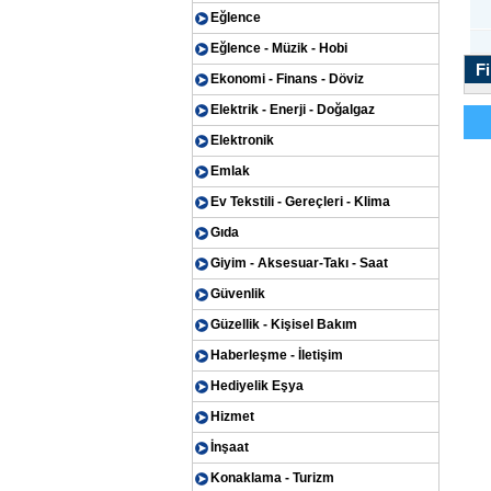
Eğlence
Eğlence - Müzik - Hobi
Fi
Ekonomi - Finans - Döviz
Elektrik - Enerji - Doğalgaz
Elektronik
Emlak
Ev Tekstili - Gereçleri - Klima
Gıda
Giyim - Aksesuar-Takı - Saat
Güvenlik
Güzellik - Kişisel Bakım
Haberleşme - İletişim
Hediyelik Eşya
Hizmet
İnşaat
Konaklama - Turizm