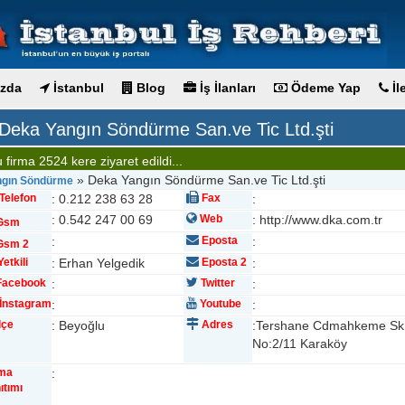
zda
İstanbul
Blog
İş İlanları
Ödeme Yap
İl
Deka Yangın Söndürme San.ve Tic Ltd.şti
 firma 2524 kere ziyaret edildi...
» Deka Yangın Söndürme San.ve Tic Ltd.şti
ngın Söndürme
Telefon
: 0.212 238 63 28
Fax
:
: 0.542 247 00 69
Web
: http://www.dka.com.tr
Gsm
:
Eposta
:
sm 2
etkili
: Erhan Yelgedik
Eposta 2
:
acebook
:
Twitter
:
İnstagram
:
Youtube
:
lçe
: Beyoğlu
Adres
:Tershane Cdmahkeme Sk.
No:2/11 Karaköy
rma
:
ıtımı