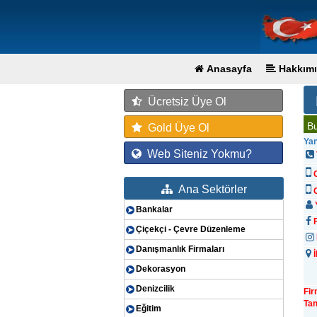
Anasayfa
Hakkımı
Ücretsiz Üye Ol
Bu
Gold Üye Ol
Ya
Web Siteniz Yokmu?
Ana Sektörler
G
Y
Bankalar
F
Çiçekçi - Çevre Düzenleme
Danışmanlık Firmaları
İ
Dekorasyon
Denizcilik
Fi
Tan
Eğitim